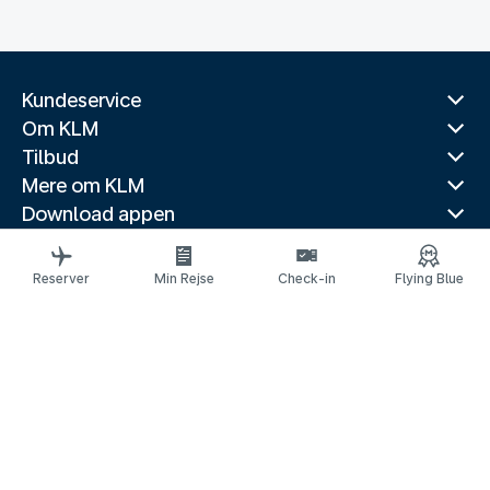
Kundeservice
Om KLM
Tilbud
Mere om KLM
Download appen
Relaterede hjemmesider
Rejseguider
Reserver
Min Rejse
Check-in
Flying Blue
Topdestinationer
Populære lande
Trendy ruter
Juridisk information
Privatlivserklæring
Tilgængelighedserklæring
© 2026 KLM