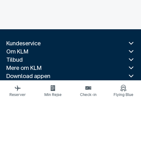
Kundeservice
Om KLM
Tilbud
Mere om KLM
Download appen
Relaterede hjemmesider
Rejseguider
Reserver
Min Rejse
Check-in
Flying Blue
Topdestinationer
Populære lande
Trendy ruter