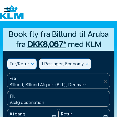

Book fly fra Billund til Aruba
fra
DKK8,067*
med KLM
Tur/Retur
expand_more
1 Passager, Economy
expand_more
Fra
close
Billund, Billund Airport(BLL), Denmark
Til
Vælg destination
Afgang
Retur