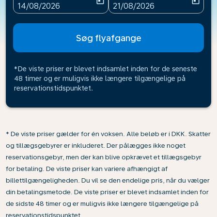
today
today
fc-booking-departure-date-aria-label
fc-booking-return-date-ari
14/08/2026
21/08/2026
Søg flyafgange
*De viste priser er blevet indsamlet inden for de seneste
48 timer og er muligvis ikke længere tilgængelige på
reservationstidspunktet.
* De viste priser gælder for én voksen. Alle beløb er i DKK. Skatter
og tillægsgebyrer er inkluderet. Der pålægges ikke noget
reservationsgebyr, men der kan blive opkrævet et tillægsgebyr
for betaling. De viste priser kan variere afhængigt af
billettilgængeligheden. Du vil se den endelige pris, når du vælger
din betalingsmetode. De viste priser er blevet indsamlet inden for
de sidste 48 timer og er muligvis ikke længere tilgængelige på
reservationstidspunktet.