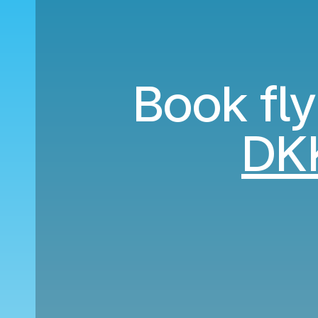
Book fly 
DK