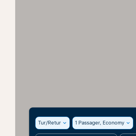
Tur/Retur
expand_more
1 Passager, Economy
expand_more