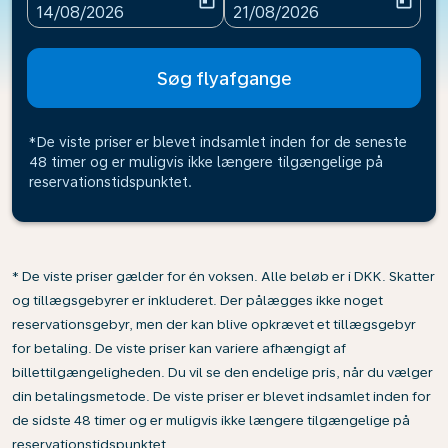
today
today
fc-booking-departure-date-aria-label
fc-booking-return-date-ari
14/08/2026
21/08/2026
Søg flyafgange
*De viste priser er blevet indsamlet inden for de seneste
48 timer og er muligvis ikke længere tilgængelige på
reservationstidspunktet.
* De viste priser gælder for én voksen. Alle beløb er i DKK. Skatter
og tillægsgebyrer er inkluderet. Der pålægges ikke noget
reservationsgebyr, men der kan blive opkrævet et tillægsgebyr
for betaling. De viste priser kan variere afhængigt af
billettilgængeligheden. Du vil se den endelige pris, når du vælger
din betalingsmetode. De viste priser er blevet indsamlet inden for
de sidste 48 timer og er muligvis ikke længere tilgængelige på
reservationstidspunktet.