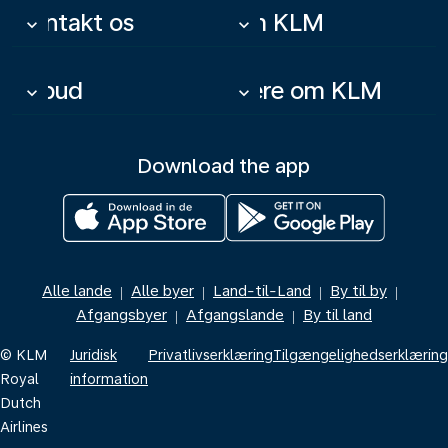
Kontakt os
Om KLM
keyboard_arrow_down
keyboard_arrow_down
Tilbud
Mere om KLM
keyboard_arrow_down
keyboard_arrow_down
Download the app
Alle lande
Alle byer
Land-til-Land
By til by
|
|
|
|
Afgangsbyer
Afgangslande
By til land
|
|
© KLM
Juridisk
Privatlivserklæring
Tilgængelighedserklæring
Royal
information
Dutch
Airlines