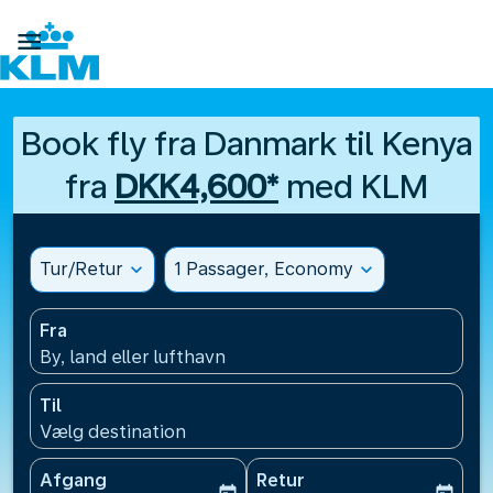

Book fly fra Danmark til Kenya
fra
DKK4,600*
med KLM
Tur/Retur
expand_more
1 Passager, Economy
expand_more
Fra
By, land eller lufthavn
Til
Vælg destination
Afgang
Retur