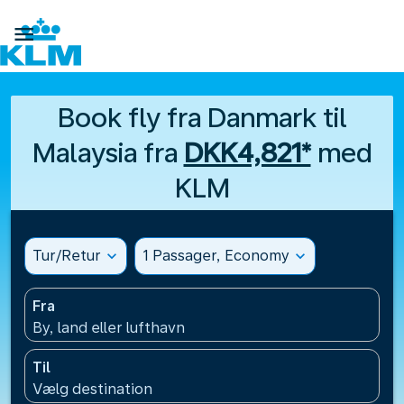

Book fly fra Danmark til
Malaysia fra
DKK4,821*
med
KLM
Tur/Retur
expand_more
1 Passager, Economy
expand_more
Fra
By, land eller lufthavn
Til
Vælg destination