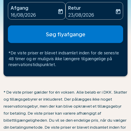
Afgang
Retur
today
today
fc-booking-departure-date-aria-label
fc-booking-return-date-ari
16/08/2026
23/08/2026
Søg flyafgange
*De viste priser er blevet indsamlet inden for de seneste
48 timer og er muligvis ikke længere tilgængelige på
reservationstidspunktet.
* De viste priser gælder for én voksen. Alle beløb er i DKK. Skatter
og tillægsgebyrer er inkluderet. Der pålægges ikke noget
reservationsgebyr, men der kan blive opkrævet et tillægsgebyr
for betaling. De viste priser kan variere afhængigt af
billettilgængeligheden. Du vil se den endelige pris, når du vælger
din betalingsmetode. De viste priser er blevet indsamlet inden for