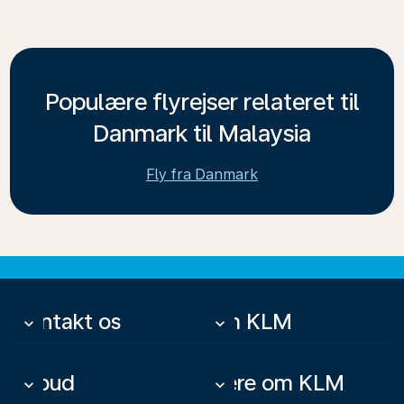
Populære flyrejser relateret til
Danmark til Malaysia
Fly fra Danmark
Kontakt os
Om KLM
keyboard_arrow_down
keyboard_arrow_down
Tilbud
Mere om KLM
keyboard_arrow_down
keyboard_arrow_down