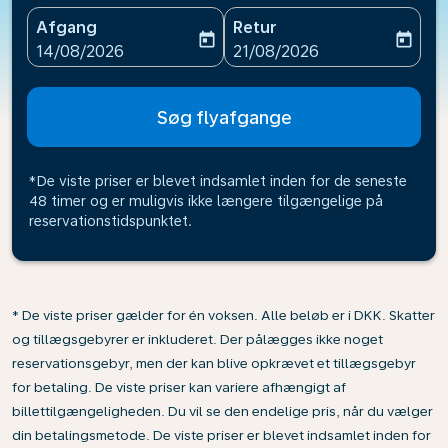
Afgang
Retur
today
today
fc-booking-departure-date-aria-label
fc-booking-return-date-ari
14/08/2026
21/08/2026
Søg flyafgange
*De viste priser er blevet indsamlet inden for de seneste
48 timer og er muligvis ikke længere tilgængelige på
reservationstidspunktet.
* De viste priser gælder for én voksen. Alle beløb er i DKK. Skatter
og tillægsgebyrer er inkluderet. Der pålægges ikke noget
reservationsgebyr, men der kan blive opkrævet et tillægsgebyr
for betaling. De viste priser kan variere afhængigt af
billettilgængeligheden. Du vil se den endelige pris, når du vælger
din betalingsmetode. De viste priser er blevet indsamlet inden for