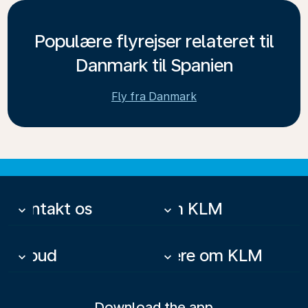
Populære flyrejser relateret til
Danmark til Spanien
Fly fra Danmark
Kontakt os
Om KLM
keyboard_arrow_down
keyboard_arrow_down
Tilbud
Mere om KLM
keyboard_arrow_down
keyboard_arrow_down
Download the app