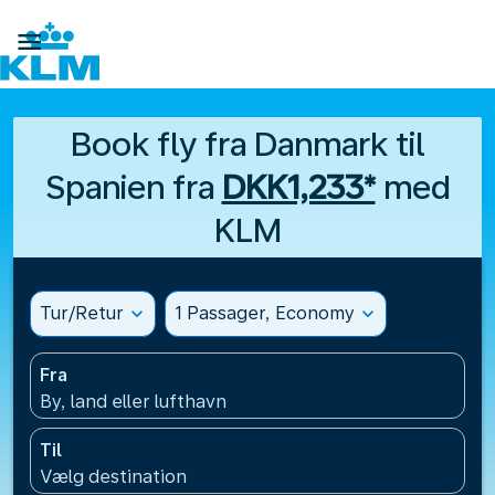

Book fly fra Danmark til
Spanien fra
DKK1,233*
med
KLM
Tur/Retur
expand_more
1 Passager, Economy
expand_more
Fra
By, land eller lufthavn
Til
Vælg destination