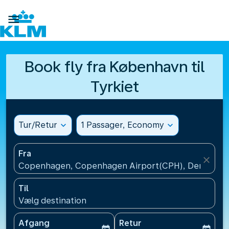

Book fly fra København til
Tyrkiet
Tur/Retur
expand_more
1 Passager, Economy
expand_more
Fra
close
Copenhagen, Copenhagen Airport(CPH), Denmark
Til
Vælg destination
Afgang
Retur