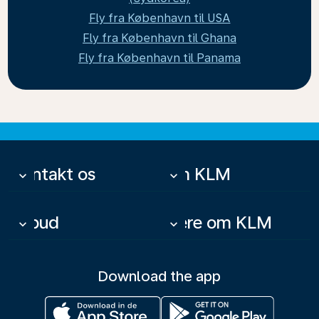
Fly fra København til USA
Fly fra København til Ghana
Fly fra København til Panama
Kontakt os
Om KLM
keyboard_arrow_down
keyboard_arrow_down
Tilbud
Mere om KLM
keyboard_arrow_down
keyboard_arrow_down
Download the app