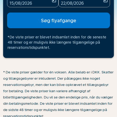
today
today
fc-booking-departure-date-aria-label
fc-booking-return-date-ari
15/08/2026
22/08/2026
Søg flyafgange
*De viste priser er blevet indsamlet inden for de seneste
48 timer og er muligvis ikke længere tilgængelige på
reservationstidspunktet.
* De viste priser gælder for én voksen. Alle beløb er i DKK. Skatter
og tillægsgebyrer er inkluderet. Der pålægges ikke noget
reservationsgebyr, men der kan blive opkrævet et tillægsgebyr
for betaling. De viste priser kan variere afhængigt af
billettilgængeligheden. Du vil se den endelige pris, når du vælger
din betalingsmetode. De viste priser er blevet indsamlet inden for
de sidste 48 timer og er muligvis ikke længere tilgængelige på
reservationstidspunktet.