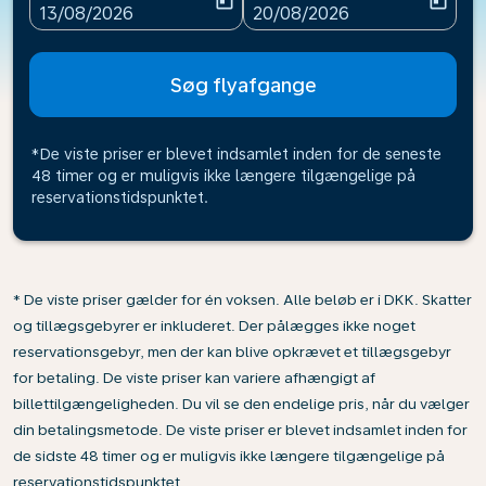
today
today
fc-booking-departure-date-aria-label
fc-booking-return-date-ari
13/08/2026
20/08/2026
Søg flyafgange
*De viste priser er blevet indsamlet inden for de seneste
48 timer og er muligvis ikke længere tilgængelige på
reservationstidspunktet.
* De viste priser gælder for én voksen. Alle beløb er i DKK. Skatter
og tillægsgebyrer er inkluderet. Der pålægges ikke noget
reservationsgebyr, men der kan blive opkrævet et tillægsgebyr
for betaling. De viste priser kan variere afhængigt af
billettilgængeligheden. Du vil se den endelige pris, når du vælger
din betalingsmetode. De viste priser er blevet indsamlet inden for
de sidste 48 timer og er muligvis ikke længere tilgængelige på
reservationstidspunktet.