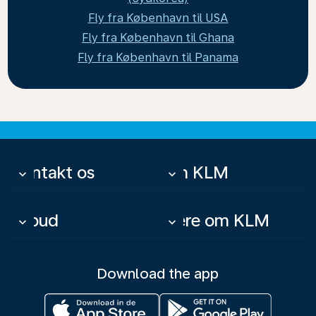
Fly fra København til USA
Fly fra København til Ghana
Fly fra København til Panama
Kontakt os
Om KLM
keyboard_arrow_down
keyboard_arrow_down
Tilbud
Mere om KLM
keyboard_arrow_down
keyboard_arrow_down
Download the app