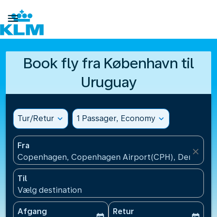

Book fly fra København til
Uruguay
Tur/Retur
expand_more
1 Passager, Economy
expand_more
Fra
close
Copenhagen, Copenhagen Airport(CPH), Denmark
Til
Vælg destination
Afgang
Retur