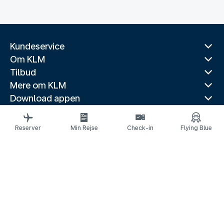
Kundeservice
Om KLM
Tilbud
Mere om KLM
Download appen
Relaterede hjemmesider
Rejseguider
Reserver
Min Rejse
Check-in
Flying Blue
Topdestinationer
Populære lande
Trendy ruter
Juridisk information
Privatlivserklæring
Tilgængelighedserklæring
© 2026 KLM