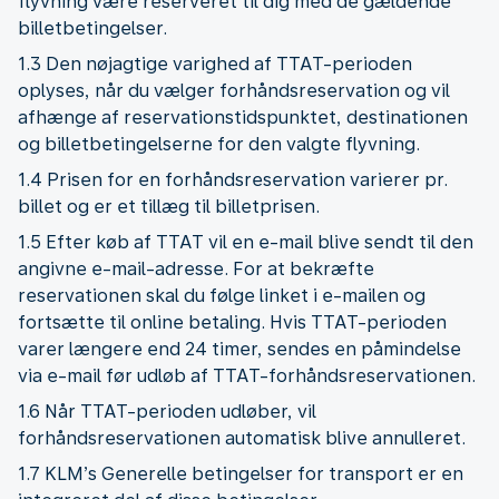
flyvning være reserveret til dig med de gældende
billetbetingelser.
1.3 Den nøjagtige varighed af TTAT-perioden
oplyses, når du vælger forhåndsreservation og vil
afhænge af reservationstidspunktet, destinationen
og billetbetingelserne for den valgte flyvning.
1.4 Prisen for en forhåndsreservation varierer pr.
billet og er et tillæg til billetprisen.
1.5 Efter køb af TTAT vil en e-mail blive sendt til den
angivne e-mail-adresse. For at bekræfte
reservationen skal du følge linket i e-mailen og
fortsætte til online betaling. Hvis TTAT-perioden
varer længere end 24 timer, sendes en påmindelse
via e-mail før udløb af TTAT-forhåndsreservationen.
1.6 Når TTAT-perioden udløber, vil
forhåndsreservationen automatisk blive annulleret.
1.7 KLM’s Generelle betingelser for transport er en