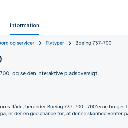
e
Information
ord og servicer
Flytyper
Boeing 737-700
0
700, og se den interaktive pladsoversigt.
 vores flåde, herunder Boeing 737-700. -700'erne bruges ti
uropa, er der en god chance for, at denne skønhed venter p