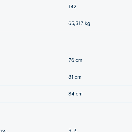
142
65,317 kg
76 cm
81 cm
84 cm
ass
3-3