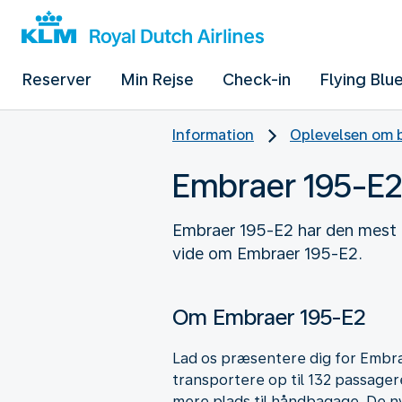
Reserver
Min Rejse
Check-in
Flying Blu
Information
Oplevelsen om b
Embraer 195-E2
Embraer 195-E2 har den mest 
vide om Embraer 195-E2.
Om Embraer 195-E2
Lad os præsentere dig for Embra
transportere op til 132 passage
mere plads til håndbagage. De 