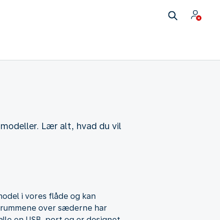
deller. Lær alt, hvad du vil
odel i vores flåde og kan
agerummene over sæderne har
lle en USB-port og er designet,