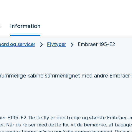
e
Information
ord og servicer
Flytyper
Embraer 195-E2
rummelige kabine sammenlignet med andre Embraer-mo
er E195-E2. Dette fly er den tredje og største Embraer-m
rer. Når du rejser med dette fly, vil du bemærke, at bag
nye sæder fanger måske også din opmærksomhed: De har a