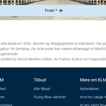
From *
 Alle beløb er i DKK. Skatter og tillægsgebyrer er inkluderet. Der
ebyr for betaling. De viste priser kan variere afhængigt af billett
lingsmetode.
ovided by World Weather Online. Air France-KLM is not responsible f
LM
Tilbud
Mere om KL
mhed
Alle tilbud
Nyhedsbrev
oom
Flying Blue-rabatter
Hvorfor vælge
gtighed
KLM’s Delft Blu