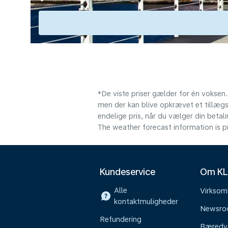
*De viste priser gælder for én voksen.
men der kan blive opkrævet et tillægsg
endelige pris, når du vælger din beta
The weather forecast information is pr
Kundeservice
Om K
Alle
Virkso
kontaktmuligheder
Newsr
Refundering
Bæredy