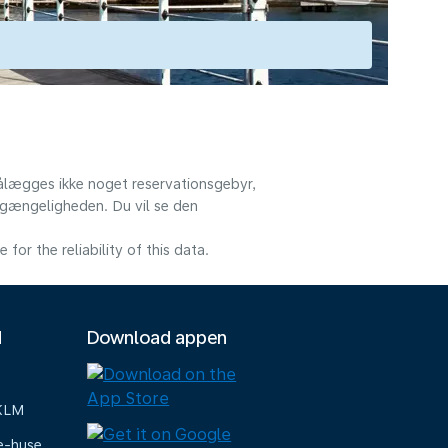
 pålægges ikke noget reservationsgebyr,
ilgængeligheden. Du vil se den
or the reliability of this data.
M
Download appen
 KLM
e-huse