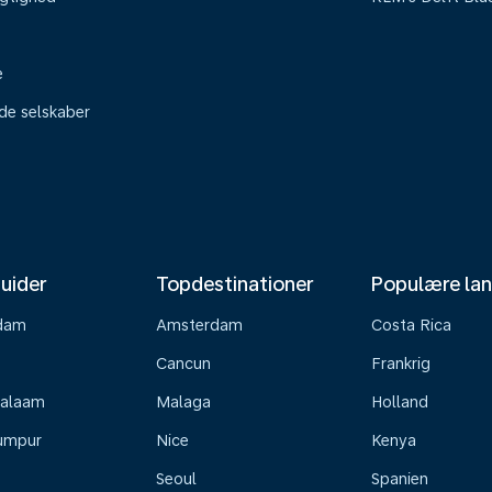
e
ede selskaber
uider
Topdestinationer
Populære la
dam
Amsterdam
Costa Rica
Cancun
Frankrig
Salaam
Malaga
Holland
umpur
Nice
Kenya
Seoul
Spanien