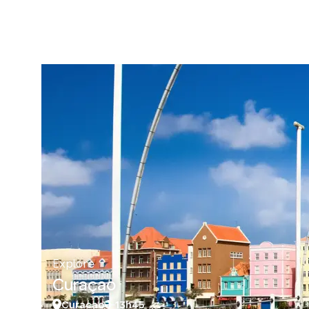
Explore
Curaçao
Curacao
13h45