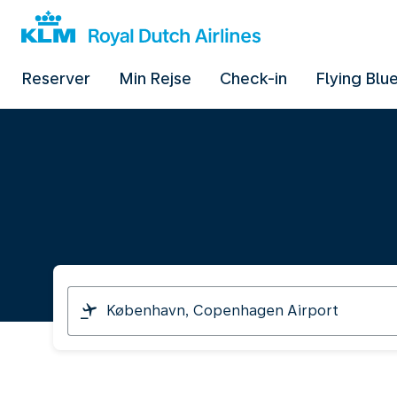
Reserver
Min Rejse
Check-in
Flying Blu
I
am
travelling
from