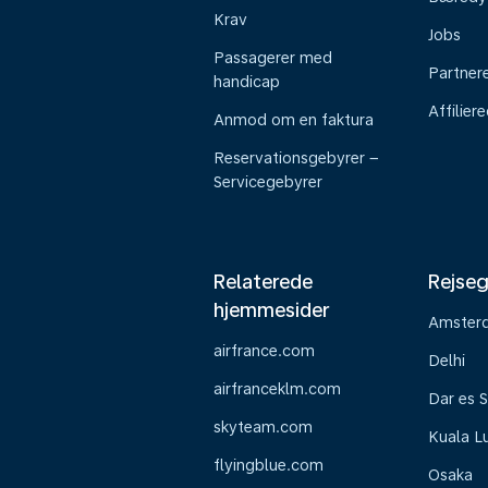
Krav
Jobs
Passagerer med
Partner
handicap
Affilier
Anmod om en faktura
Reservationsgebyrer –
Servicegebyrer
Relaterede
Rejseg
hjemmesider
Amster
airfrance.com
Delhi
airfranceklm.com
Dar es 
skyteam.com
Kuala L
flyingblue.com
Osaka