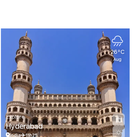
26°C
Aug
Explore
Hyderabad
India
11h25