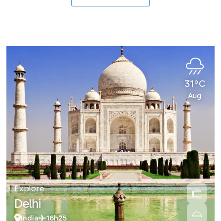
31°C
Aug
Explore
Delhi
India
16h25