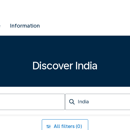
e
Information
Discover India
Arriving
at
All filters (0)