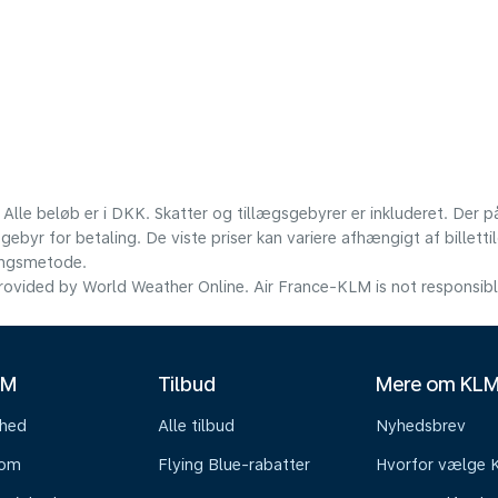
 Alle beløb er i DKK. Skatter og tillægsgebyrer er inkluderet. Der
ebyr for betaling. De viste priser kan variere afhængigt af billett
lingsmetode.
ovided by World Weather Online. Air France-KLM is not responsible f
LM
Tilbud
Mere om KL
mhed
Alle tilbud
Nyhedsbrev
oom
Flying Blue-rabatter
Hvorfor vælge