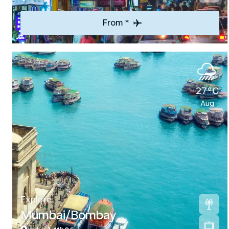
From *
27°C
Aug
Explore
Mumbai/Bombay