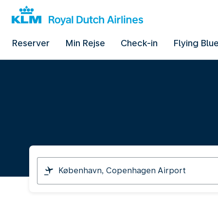
Reserver
Min Rejse
Check-in
Flying Blu
I
am
travelling
from