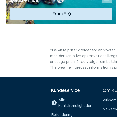
India
11h06
From *
*De viste priser gælder for én voksen.
men der kan blive opkrævet et tillægsg
endelige pris, når du vælger din beta
The weather forecast information is pr
Kundeservice
Om K
Alle
Virkso
kontaktmuligheder
Newsr
Refundering