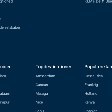
gtighed
KLM’s Delft Blu
e
ede selskaber
uider
Topdestinationer
Populære la
dam
Amsterdam
Costa Rica
Cancun
Frankrig
Salaam
Malaga
Holland
umpur
Nice
Kenya
Seoul
Spanien