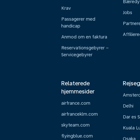
Bæredy
Krav
Jobs
Passagerer med
Partner
handicap
Affilier
Anmod om en faktura
Reservationsgebyrer –
Servicegebyrer
Relaterede
Rejseg
hjemmesider
Amster
airfrance.com
Delhi
airfranceklm.com
Dar es 
skyteam.com
Kuala L
flyingblue.com
Osaka