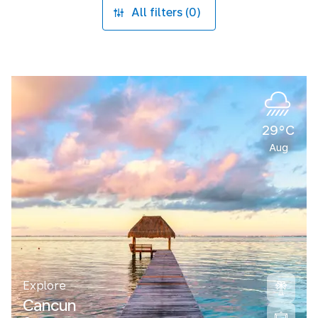
All filters (0)
29°C
Aug
Explore
Cancun