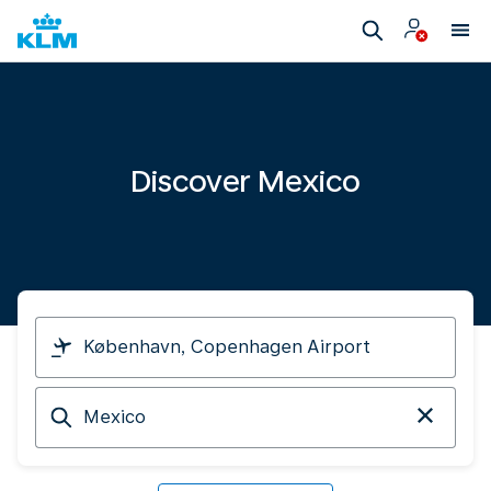
Discover Mexico
I
am
travelling
Arriving
from
at