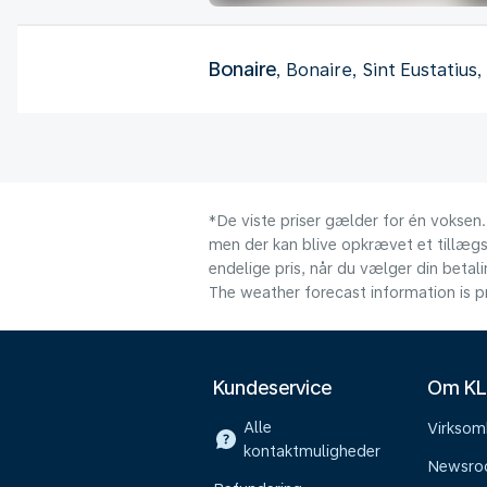
Bonaire
, Bonaire, Sint Eustatius
*De viste priser gælder for én voksen.
men der kan blive opkrævet et tillægsg
endelige pris, når du vælger din beta
The weather forecast information is pr
Kundeservice
Om K
Alle
Virkso
kontaktmuligheder
Newsr