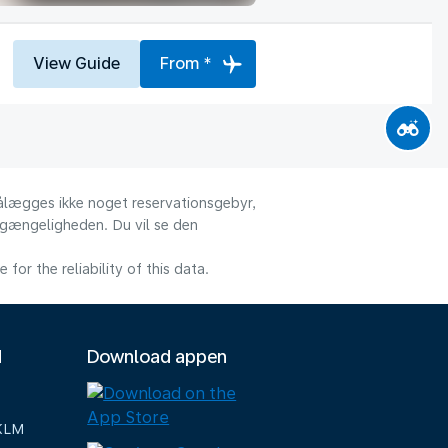
View Guide
From *
 pålægges ikke noget reservationsgebyr,
ilgængeligheden. Du vil se den
or the reliability of this data.
M
Download appen
 KLM