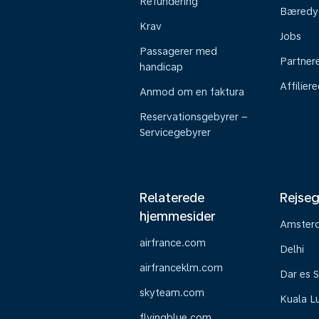
Refundering
Bæredy
Krav
Jobs
Passagerer med
Partner
handicap
Affilier
Anmod om en faktura
Reservationsgebyrer –
Servicegebyrer
Relaterede
Rejseg
hjemmesider
Amster
airfrance.com
Delhi
airfranceklm.com
Dar es 
skyteam.com
Kuala L
flyingblue.com