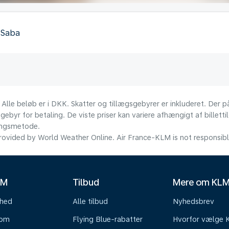
, Saba
 Alle beløb er i DKK. Skatter og tillægsgebyrer er inkluderet. Der
ebyr for betaling. De viste priser kan variere afhængigt af billett
lingsmetode.
ovided by World Weather Online. Air France-KLM is not responsible f
LM
Tilbud
Mere om KL
mhed
Alle tilbud
Nyhedsbrev
oom
Flying Blue-rabatter
Hvorfor vælge