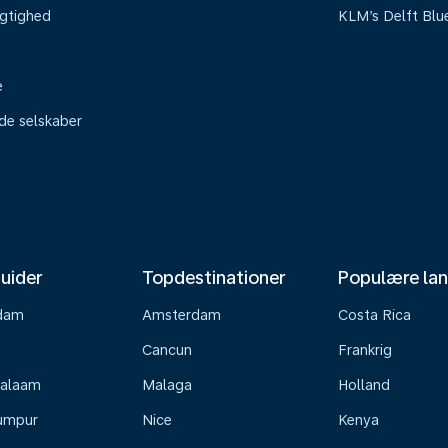
gtighed
KLM’s Delft Blu
e
ede selskaber
uider
Topdestinationer
Populære la
dam
Amsterdam
Costa Rica
Cancun
Frankrig
Salaam
Malaga
Holland
umpur
Nice
Kenya