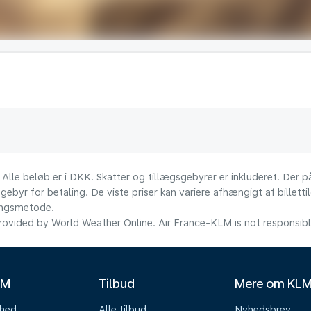
 Alle beløb er i DKK. Skatter og tillægsgebyrer er inkluderet. Der
ebyr for betaling. De viste priser kan variere afhængigt af billett
lingsmetode.
ovided by World Weather Online. Air France-KLM is not responsible f
LM
Tilbud
Mere om KL
mhed
Alle tilbud
Nyhedsbrev