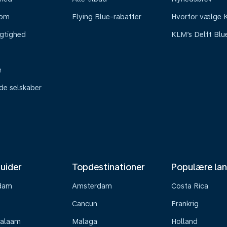
oom
Flying Blue-rabatter
Hvorfor vælge
gtighed
KLM’s Delft Blu
e
ede selskaber
uider
Topdestinationer
Populære la
dam
Amsterdam
Costa Rica
Cancun
Frankrig
Salaam
Malaga
Holland