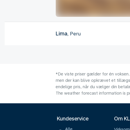
Lima
, Peru
*De viste priser gælder for én voksen.
men der kan blive opkrævet et tillægsg
endelige pris, når du vælger din beta
The weather forecast information is pr
Kundeservice
Om K
Alle
Virkso