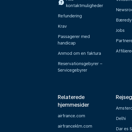
kontaktmuligheder
Newsr
Refundering
Bæredy
Krav
Jobs
Passagerer med
Partner
handicap
Affilier
Anmod om en faktura
Reservationsgebyrer –
Servicegebyrer
Relaterede
Rejseg
hjemmesider
Amster
airfrance.com
Delhi
airfranceklm.com
Dar es 