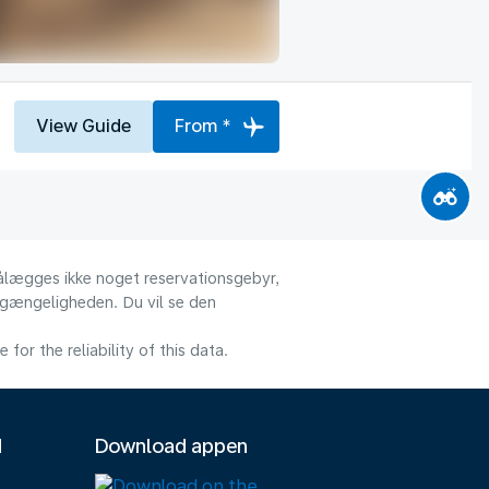
View Guide
From *
 pålægges ikke noget reservationsgebyr,
ilgængeligheden. Du vil se den
or the reliability of this data.
M
Download appen