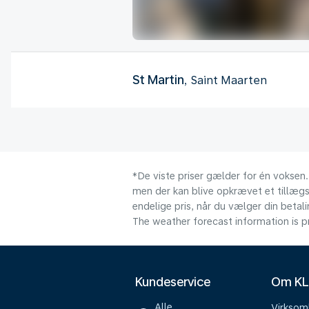
St Martin
, Saint Maarten
*De viste priser gælder for én voksen.
men der kan blive opkrævet et tillægsg
endelige pris, når du vælger din beta
The weather forecast information is pr
Kundeservice
Om K
Alle
Virkso