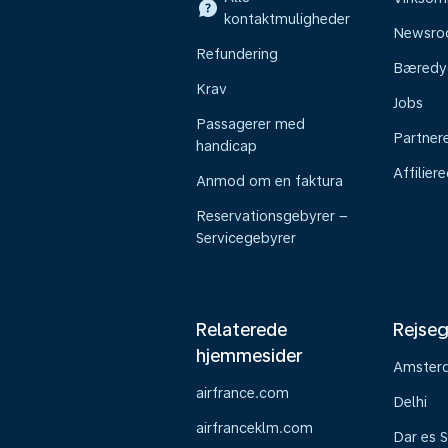
kontaktmuligheder
Newsr
Refundering
Bæredy
Krav
Jobs
Passagerer med
Partner
handicap
Affilier
Anmod om en faktura
Reservationsgebyrer –
Servicegebyrer
Relaterede
Rejseg
hjemmesider
Amster
airfrance.com
Delhi
airfranceklm.com
Dar es 