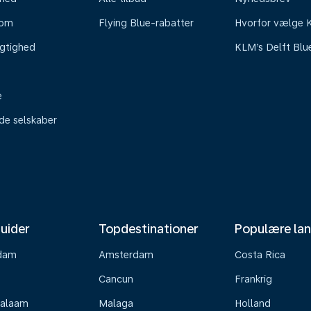
oom
Flying Blue-rabatter
Hvorfor vælge
gtighed
KLM’s Delft Blu
e
ede selskaber
uider
Topdestinationer
Populære la
dam
Amsterdam
Costa Rica
Cancun
Frankrig
Salaam
Malaga
Holland