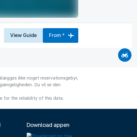
View Guide
From *
 pålægges ikke noget reservationsgebyr,
ilgængeligheden. Du vil se den
or the reliability of this data.
M
Download appen