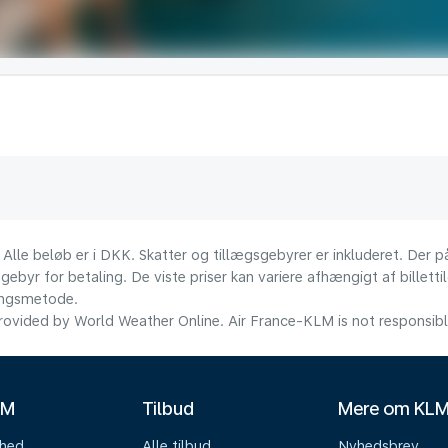
 Alle beløb er i DKK. Skatter og tillægsgebyrer er inkluderet. Der
ebyr for betaling. De viste priser kan variere afhængigt af billett
lingsmetode.
ovided by World Weather Online. Air France-KLM is not responsible f
LM
Tilbud
Mere om KL
mhed
Alle tilbud
Nyhedsbrev