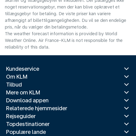
Skatter og tillægsgebyrer er inkluderet. Der pålægges ikke
noget reservationsgebyr, men der kan blive opkrævet et
tillægsgebyr for betaling. De viste priser kan variere
afhængigt af billettilgængeligheden. Du vil se den endelige
pris, når du vælger din betalingsmetode.
The weather forecast information is provided by World
Weather Online. Air France-KLM is not responsible for the
reliability of this data.
Kundeservice
Om KLM
Tilbud
Mere om KLM
Download appen
Relaterede hjemmesider
Rejseguider
Topdestinationer
Populære lande