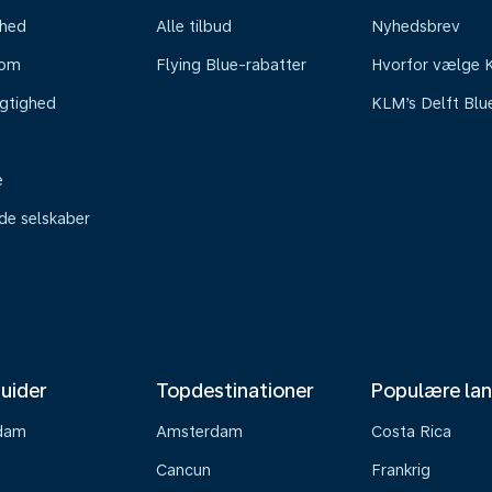
mhed
Alle tilbud
Nyhedsbrev
oom
Flying Blue-rabatter
Hvorfor vælge
gtighed
KLM’s Delft Blu
e
ede selskaber
uider
Topdestinationer
Populære la
dam
Amsterdam
Costa Rica
Cancun
Frankrig