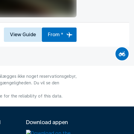
View Guide
From *
 pålægges ikke noget reservationsgebyr,
ilgængeligheden. Du vil se den
or the reliability of this data.
M
Download appen