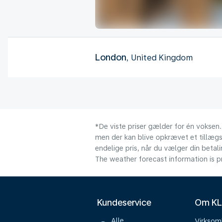
London
, United Kingdom
*De viste priser gælder for én voksen.
men der kan blive opkrævet et tillægsg
endelige pris, når du vælger din beta
The weather forecast information is pr
Kundeservice
Om K
Alle
Virkso