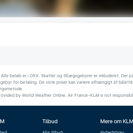
 Alle beløb er i DKK. Skatter og tillægsgebyrer er inkluderet. Der
ebyr for betaling. De viste priser kan variere afhængigt af billett
lingsmetode.
ovided by World Weather Online. Air France-KLM is not responsible f
LM
Tilbud
Mere om KL
mhed
Alle tilbud
Nyhedsbrev