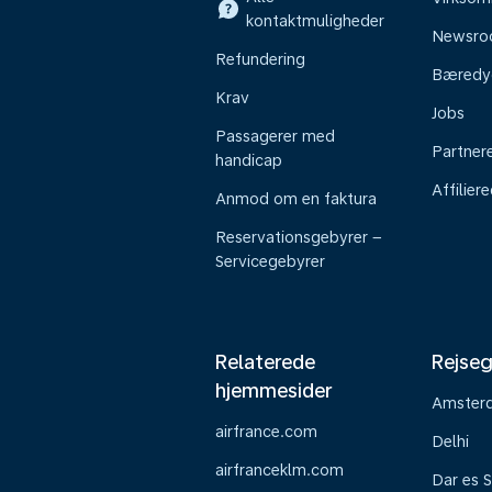
kontaktmuligheder
Newsr
Refundering
Bæredy
Krav
Jobs
Passagerer med
Partner
handicap
Affilier
Anmod om en faktura
Reservationsgebyrer –
Servicegebyrer
Relaterede
Rejseg
hjemmesider
Amster
airfrance.com
Delhi
airfranceklm.com
Dar es 