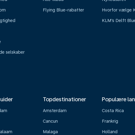
oom
Flying Blue-rabatter
Hvorfor vælge
gtighed
KLM’s Delft Blu
e
ede selskaber
uider
Topdestinationer
Populære la
dam
Amsterdam
Costa Rica
Cancun
Frankrig
Salaam
Malaga
Holland