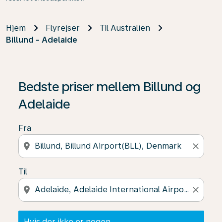
Hjem
Flyrejser
Til Australien
Billund - Adelaide
Hvis der ikke er nogen resultater, skal du klikke på "Fin
Bedste priser mellem Billund og
Adelaide
Fra
location_on
close
Til
location_on
close
Hvis der ikke er nogen