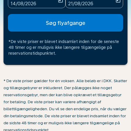
today
today
fc-booking-departure-date-aria-label
fc-booking-return-date-ari
14/08/2026
21/08/2026
Søg flyafgange
*De viste priser er blevet indsamlet inden for de seneste
48 timer og er muligvis ikke længere tilgængelige på
reservationstidspunktet.
* De viste priser gælder for én voksen. Alle beløb er i DKK. Skatter
og tillægsgebyrer er inkluderet. Der pålægges ikke noget
reservationsgebyr, men der kan blive opkrævet et tillægsgebyr
for betaling. De viste priser kan variere afhængigt af
billettilgængeligheden. Du vil se den endelige pris, når du vælger
din betalingsmetode. De viste priser er blevet indsamlet inden for
de sidste 48 timer og er muligvis ikke længere tilgængelige på
reservationstidspunktet.