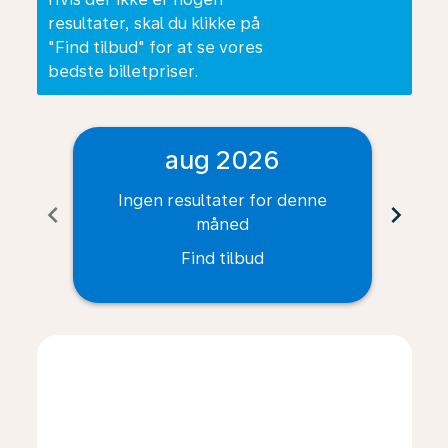
resultater, skal du klikke på
"Find tilbud" for at se vores
bedste billetpriser.
aug 2026
Ingen resultater for denne
I
chevron_left
chevron_right
måned
Find tilbud
Displaying fares for august-2026