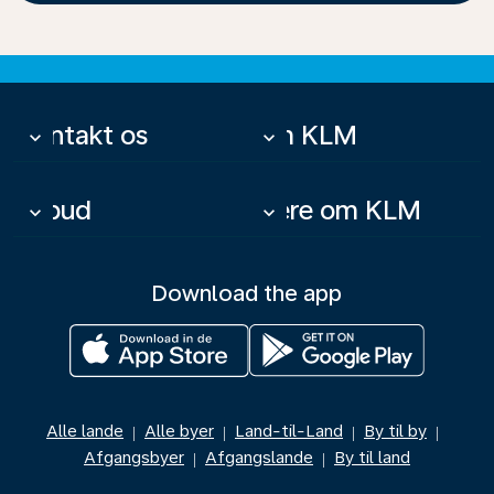
Kontakt os
Om KLM
keyboard_arrow_down
keyboard_arrow_down
Tilbud
Mere om KLM
keyboard_arrow_down
keyboard_arrow_down
Download the app
Alle lande
Alle byer
Land-til-Land
By til by
|
|
|
|
Afgangsbyer
Afgangslande
By til land
|
|