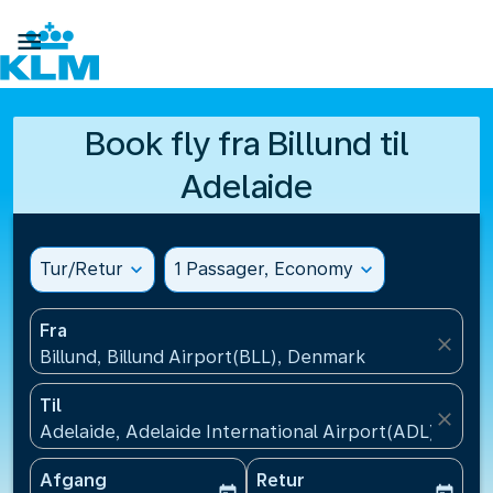

Book fly fra Billund til
Adelaide
Tur/Retur
expand_more
1 Passager, Economy
expand_more
Fra
close
Billund, Billund Airport(BLL), Denmark
Til
close
Adelaide, Adelaide International Airport(ADL), Austr
Afgang
Retur