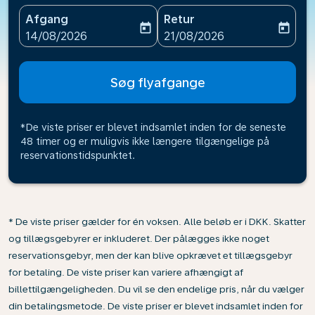
Afgang
Retur
today
today
fc-booking-departure-date-aria-label
fc-booking-return-date-ari
14/08/2026
21/08/2026
Søg flyafgange
*De viste priser er blevet indsamlet inden for de seneste
48 timer og er muligvis ikke længere tilgængelige på
reservationstidspunktet.
* De viste priser gælder for én voksen. Alle beløb er i DKK. Skatter
og tillægsgebyrer er inkluderet. Der pålægges ikke noget
reservationsgebyr, men der kan blive opkrævet et tillægsgebyr
for betaling. De viste priser kan variere afhængigt af
billettilgængeligheden. Du vil se den endelige pris, når du vælger
din betalingsmetode. De viste priser er blevet indsamlet inden for