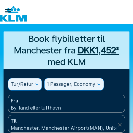

Book flybilletter til
Manchester fra
DKK1,452*
med KLM
Tur/Retur
expand_more
1 Passager, Economy
expand_more
Fra
By, land eller lufthavn
Til
close
Manchester, Manchester Airport(MAN), United Kin