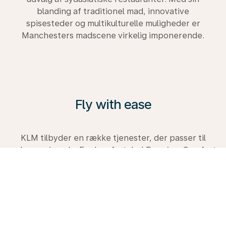
blanding af traditionel mad, innovative
spisesteder og multikulturelle muligheder er
Manchesters madscene virkelig imponerende.
Fly with ease
KLM tilbyder en række tjenester, der passer til
enhver rejsende. Fra komfortabel Premium Comfort
Class til Business Class. Udforsk mulighederne, besøg
vores rejseguide og book din næste tur hos os i dag.