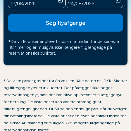
today
today
fc-booking-departure-date-aria-label
fc-booking-return-date-ari
17/08/2026
24/08/2026
Søg flyafgange
*De viste priser er blevet indsamlet inden for de seneste
48 timer og er muligvis ikke længere tilgængelige på
reservationstidspunktet.
* De viste priser gælder for én voksen. Alle beløb er i DKK. Skatter
og tillægsgebyrer er inkluderet. Der pålægges ikke noget
reservationsgebyr, men der kan blive opkrævet et tillægsgebyr
for betaling. De viste priser kan variere afhængigt af
billettilgængeligheden. Du vil se den endelige pris, når du vælger
din betalingsmetode. De viste priser er blevet indsamlet inden for
de sidste 48 timer og er muligvis ikke længere tilgængelige på
reservationstidspunktet.