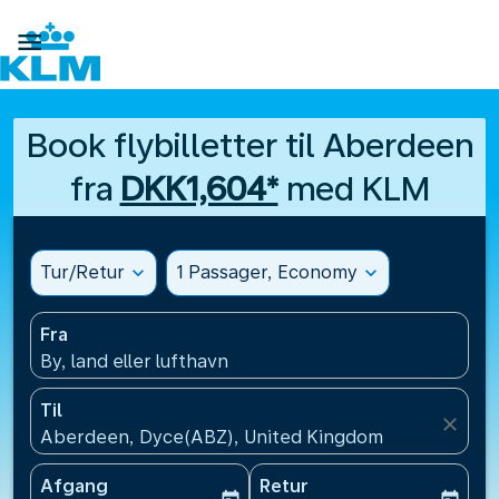

Book flybilletter til Aberdeen
fra
DKK1,604*
med KLM
Tur/Retur
expand_more
1 Passager, Economy
expand_more
Fra
By, land eller lufthavn
Til
close
Aberdeen, Dyce(ABZ), United Kingdom
Afgang
Retur