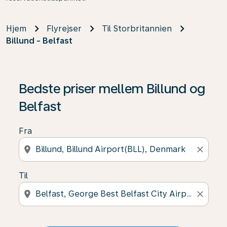
Hjem
Flyrejser
Til Storbritannien
Billund - Belfast
Bedste priser mellem Billund og
Belfast
Fra
location_on
close
Til
location_on
close