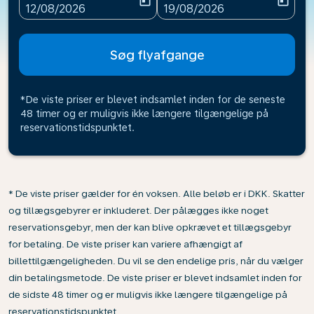
today
today
fc-booking-departure-date-aria-label
fc-booking-return-date-ari
12/08/2026
19/08/2026
Søg flyafgange
*De viste priser er blevet indsamlet inden for de seneste
48 timer og er muligvis ikke længere tilgængelige på
reservationstidspunktet.
* De viste priser gælder for én voksen. Alle beløb er i DKK. Skatter
og tillægsgebyrer er inkluderet. Der pålægges ikke noget
reservationsgebyr, men der kan blive opkrævet et tillægsgebyr
for betaling. De viste priser kan variere afhængigt af
billettilgængeligheden. Du vil se den endelige pris, når du vælger
din betalingsmetode. De viste priser er blevet indsamlet inden for
de sidste 48 timer og er muligvis ikke længere tilgængelige på
reservationstidspunktet.