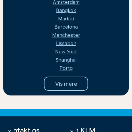
Amsterdam
Bangkok
Madrid
Barcelona
Manchester
Lissabon
New York
Shanghai
Porto
Vis mere
Kontakt os
Om KLM
keyboard_arrow_down
keyboard_arrow_down