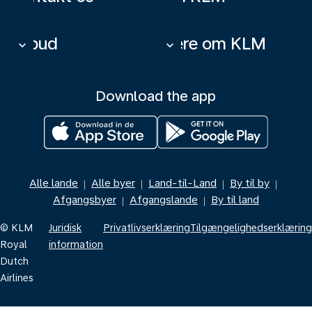
Tilbud
Mere om KLM
keyboard_arrow_down
keyboard_arrow_down
Download the app
Alle lande
Alle byer
Land-til-Land
By til by
|
|
|
|
Afgangsbyer
Afgangslande
By til land
|
|
© KLM
Juridisk
Privatlivserklæring
Tilgængelighedserklæring
Royal
information
Dutch
Airlines