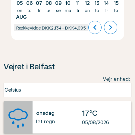
05
06
07
08
09
10
11
12
13
14
15
16
on
to
fr
lø
sø
ma
ti
on
to
fr
lø
sø
AUG
chevron_left
chevron_right
Rækkevidde
DKK2,134
-
DKK4,095
Vejret i Belfast
Vejr enhed
:
Weather unit option Celsius Selected
Celsius
keyboard_arrow_down
17°C
onsdag
let regn
05/08/2026