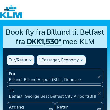

Book fly fra Billund til Belfast
fra
DKK1,530*
med KLM
Tur/Retur
expand_more
1 Passager, Economy
expand_more
Fra
close
Billund, Billund Airport(BLL), Denmark
Til
close
Belfast, George Best Belfast City Airport(BHD), Un
Afgang
Retur