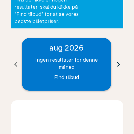
resultater, skal du klikke på
"Find tilbud" for at se vores
bedste billetpriser.
aug 2026
Ingen resultater for denne
I
chevron_left
chevron_right
måned
Find tilbud
Displaying fares for august-2026