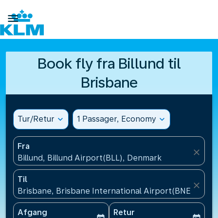

Book fly fra Billund til
Brisbane
Tur/Retur
expand_more
1 Passager, Economy
expand_more
Fra
close
Billund, Billund Airport(BLL), Denmark
Til
close
Brisbane, Brisbane International Airport(BNE), Austr
Afgang
Retur