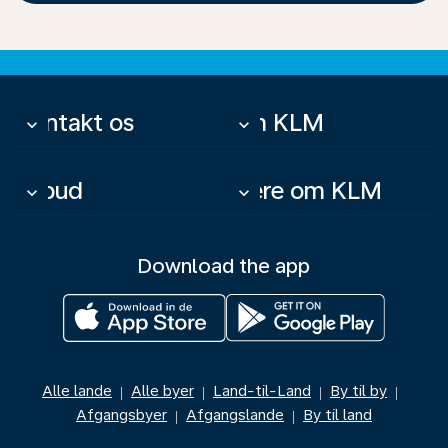
Kontakt os
Om KLM
keyboard_arrow_down
keyboard_arrow_down
Tilbud
Mere om KLM
keyboard_arrow_down
keyboard_arrow_down
Download the app
Alle lande
Alle byer
Land-til-Land
By til by
|
|
|
|
Afgangsbyer
Afgangslande
By til land
|
|