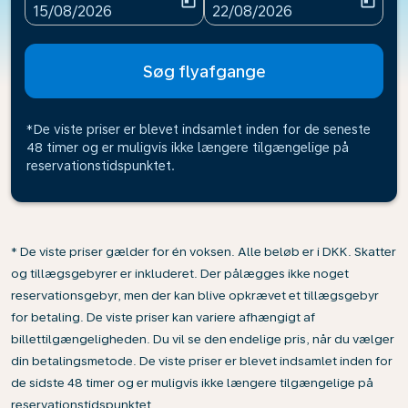
today
today
fc-booking-departure-date-aria-label
fc-booking-return-date-ari
15/08/2026
22/08/2026
Søg flyafgange
*De viste priser er blevet indsamlet inden for de seneste
48 timer og er muligvis ikke længere tilgængelige på
reservationstidspunktet.
* De viste priser gælder for én voksen. Alle beløb er i DKK. Skatter
og tillægsgebyrer er inkluderet. Der pålægges ikke noget
reservationsgebyr, men der kan blive opkrævet et tillægsgebyr
for betaling. De viste priser kan variere afhængigt af
billettilgængeligheden. Du vil se den endelige pris, når du vælger
din betalingsmetode. De viste priser er blevet indsamlet inden for
de sidste 48 timer og er muligvis ikke længere tilgængelige på
reservationstidspunktet.