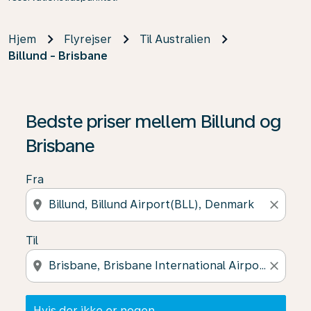
Hjem
Flyrejser
Til Australien
Billund - Brisbane
Hvis der ikke er nogen resultater, skal du klikke på "Fin
Bedste priser mellem Billund og
Brisbane
Fra
location_on
close
Til
location_on
close
Hvis der ikke er nogen