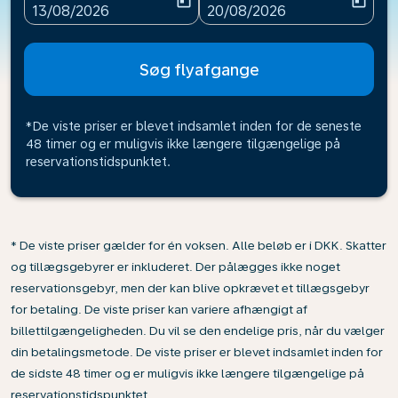
today
today
fc-booking-departure-date-aria-label
fc-booking-return-date-ari
13/08/2026
20/08/2026
Søg flyafgange
*De viste priser er blevet indsamlet inden for de seneste
48 timer og er muligvis ikke længere tilgængelige på
reservationstidspunktet.
* De viste priser gælder for én voksen. Alle beløb er i DKK. Skatter
og tillægsgebyrer er inkluderet. Der pålægges ikke noget
reservationsgebyr, men der kan blive opkrævet et tillægsgebyr
for betaling. De viste priser kan variere afhængigt af
billettilgængeligheden. Du vil se den endelige pris, når du vælger
din betalingsmetode. De viste priser er blevet indsamlet inden for
de sidste 48 timer og er muligvis ikke længere tilgængelige på
reservationstidspunktet.