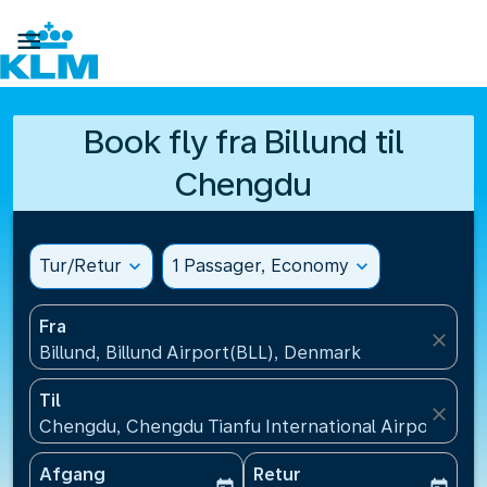

Book fly fra Billund til
Chengdu
Tur/Retur
expand_more
1 Passager, Economy
expand_more
Fra
close
Billund, Billund Airport(BLL), Denmark
Til
close
Chengdu, Chengdu Tianfu International Airport(TFU
Afgang
Retur