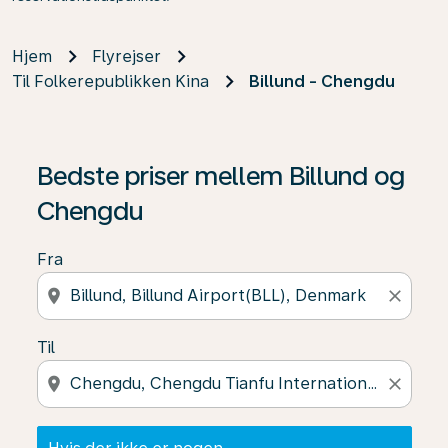
Hjem
Flyrejser
Til Folkerepublikken Kina
Billund - Chengdu
Hvis der ikke er nogen resultater, skal du klikke på "Fin
Bedste priser mellem Billund og
Chengdu
Fra
location_on
close
Til
location_on
close