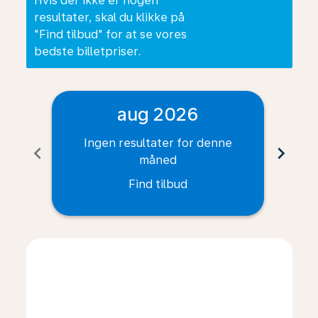
Hvis der ikke er nogen
resultater, skal du klikke på
"Find tilbud" for at se vores
bedste billetpriser.
aug 2026
Ingen resultater for denne
I
chevron_left
chevron_right
måned
Find tilbud
Displaying fares for august-2026