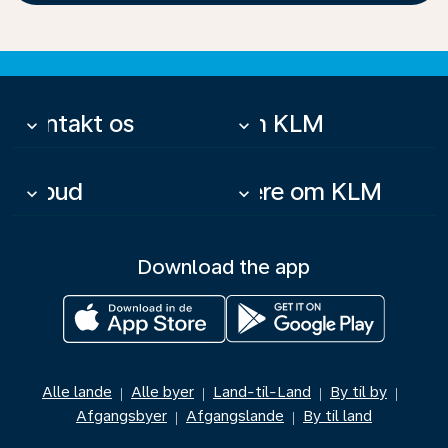
Kontakt os
Om KLM
keyboard_arrow_down
keyboard_arrow_down
Tilbud
Mere om KLM
keyboard_arrow_down
keyboard_arrow_down
Download the app
Alle lande
Alle byer
Land-til-Land
By til by
|
|
|
|
Afgangsbyer
Afgangslande
By til land
|
|