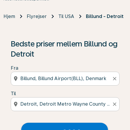
Hjem
Flyrejser
Til USA
Billund - Detroit
Bedste priser mellem Billund og
Detroit
Fra
location_on
close
Til
location_on
close