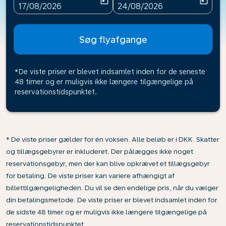
today
today
fc-booking-departure-date-aria-label
fc-booking-return-date-ari
17/08/2026
24/08/2026
Søg flyafgange
*De viste priser er blevet indsamlet inden for de seneste
48 timer og er muligvis ikke længere tilgængelige på
reservationstidspunktet.
* De viste priser gælder for én voksen. Alle beløb er i DKK. Skatter
og tillægsgebyrer er inkluderet. Der pålægges ikke noget
reservationsgebyr, men der kan blive opkrævet et tillægsgebyr
for betaling. De viste priser kan variere afhængigt af
billettilgængeligheden. Du vil se den endelige pris, når du vælger
din betalingsmetode. De viste priser er blevet indsamlet inden for
de sidste 48 timer og er muligvis ikke længere tilgængelige på
reservationstidspunktet.