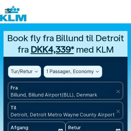

Book fly fra Billund til Detroit
fra
DKK4,339*
med KLM
Tur/Retur
expand_more
1 Passager, Economy
expand_more
Fra
close
Billund, Billund Airport(BLL), Denmark
Til
close
Detroit, Detroit Metro Wayne County Airport(DTW),
Afgang
Retur