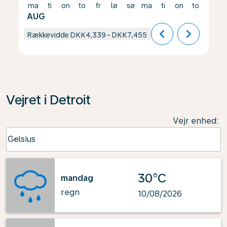
ma
ti
on
to
fr
lø
sø
ma
ti
on
to
fr
AUG
chevron_left
chevron_right
Rækkevidde
DKK4,339
-
DKK7,455
Vejret i Detroit
Vejr enhed
:
Weather unit option Celsius Selected
Celsius
keyboard_arrow_down
30°C
mandag
regn
10/08/2026