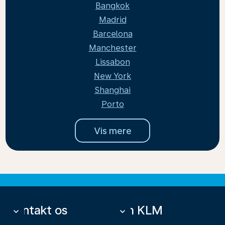
Bangkok
Madrid
Barcelona
Manchester
Lissabon
New York
Shanghai
Porto
Vis mere
Kontakt os
Om KLM
keyboard_arrow_down
keyboard_arrow_down