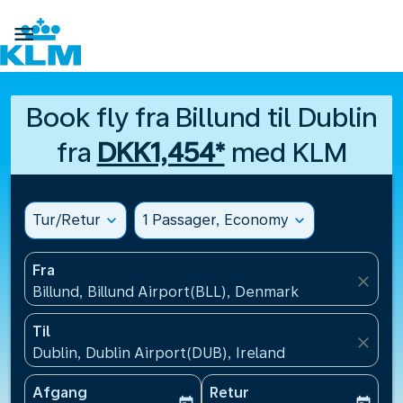

Book fly fra Billund til Dublin
fra
DKK1,454*
med KLM
Tur/Retur
expand_more
1 Passager, Economy
expand_more
Fra
close
Billund, Billund Airport(BLL), Denmark
Til
close
Dublin, Dublin Airport(DUB), Ireland
Afgang
Retur