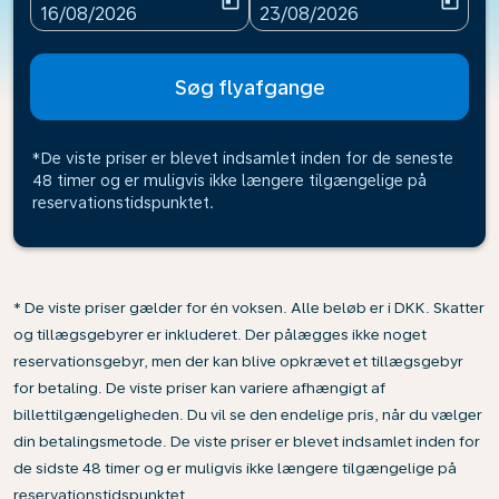
today
today
fc-booking-departure-date-aria-label
fc-booking-return-date-ari
16/08/2026
23/08/2026
Søg flyafgange
*De viste priser er blevet indsamlet inden for de seneste
48 timer og er muligvis ikke længere tilgængelige på
reservationstidspunktet.
* De viste priser gælder for én voksen. Alle beløb er i DKK. Skatter
og tillægsgebyrer er inkluderet. Der pålægges ikke noget
reservationsgebyr, men der kan blive opkrævet et tillægsgebyr
for betaling. De viste priser kan variere afhængigt af
billettilgængeligheden. Du vil se den endelige pris, når du vælger
din betalingsmetode. De viste priser er blevet indsamlet inden for
de sidste 48 timer og er muligvis ikke længere tilgængelige på
reservationstidspunktet.