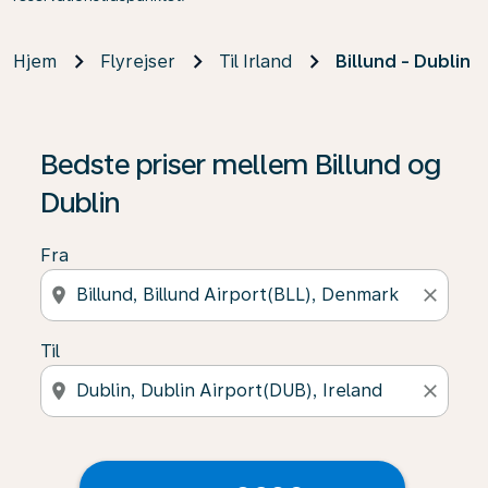
Hjem
Flyrejser
Til Irland
Billund - Dublin
Bedste priser mellem Billund og
Dublin
Fra
location_on
close
Til
location_on
close