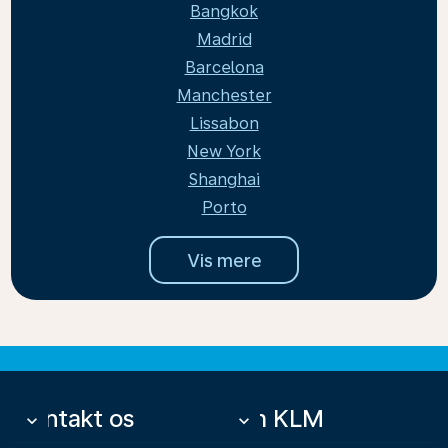
Bangkok
Madrid
Barcelona
Manchester
Lissabon
New York
Shanghai
Porto
Vis mere
Kontakt os
Om KLM
keyboard_arrow_down
keyboard_arrow_down