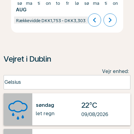
sø
ma
ti
on
to
fr
lø
sø
ma
ti
on
to
AUG
chevron_left
chevron_right
Rækkevidde
DKK1,753
-
DKK3,303
Vejret i Dublin
Vejr enhed
:
Weather unit option Celsius Selected
Celsius
keyboard_arrow_down
22°C
søndag
let regn
09/08/2026