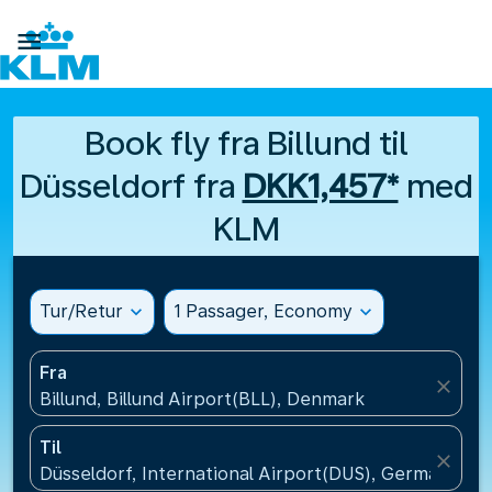

Book fly fra Billund til
Düsseldorf fra
DKK1,457*
med
KLM
Tur/Retur
expand_more
1 Passager, Economy
expand_more
Fra
close
Billund, Billund Airport(BLL), Denmark
Til
close
Düsseldorf, International Airport(DUS), Germany