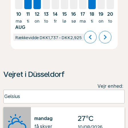
10
11
12
13
14
15
16
17
18
19
20
21
ma
ti
on
to
fr
lø
sø
ma
ti
on
to
fr
AUG
chevron_left
chevron_right
Rækkevidde
DKK1,737
-
DKK2,925
Vejret i Düsseldorf
Vejr enhed
:
Weather unit option Celsius Selected
Celsius
keyboard_arrow_down
27°C
mandag
få skyer
10/08/2026