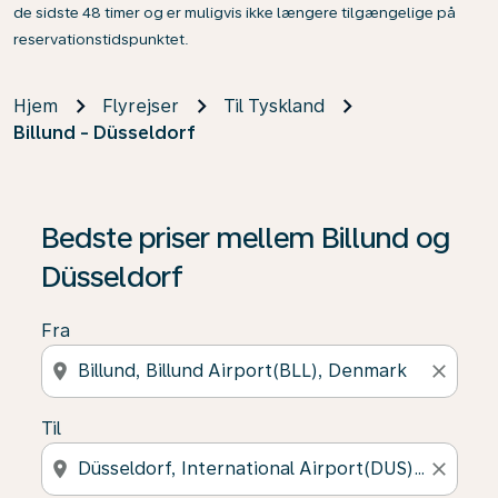
de sidste 48 timer og er muligvis ikke længere tilgængelige på
reservationstidspunktet.
Hjem
Flyrejser
Til Tyskland
Billund - Düsseldorf
Bedste priser mellem Billund og
Düsseldorf
Fra
location_on
close
Til
location_on
close