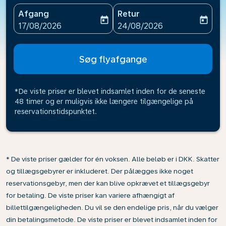
Afgang
Retur
today
today
fc-booking-departure-date-aria-label
fc-booking-return-date-ari
17/08/2026
24/08/2026
Søg flyafgange
*De viste priser er blevet indsamlet inden for de seneste
48 timer og er muligvis ikke længere tilgængelige på
reservationstidspunktet.
* De viste priser gælder for én voksen. Alle beløb er i DKK. Skatter
og tillægsgebyrer er inkluderet. Der pålægges ikke noget
reservationsgebyr, men der kan blive opkrævet et tillægsgebyr
for betaling. De viste priser kan variere afhængigt af
billettilgængeligheden. Du vil se den endelige pris, når du vælger
din betalingsmetode. De viste priser er blevet indsamlet inden for