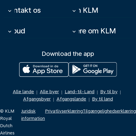
Kontakt os
Om KLM
keyboard_arrow_down
keyboard_arrow_down
Tilbud
Mere om KLM
keyboard_arrow_down
keyboard_arrow_down
Download the app
Alle lande
Alle byer
Land-til-Land
By til by
|
|
|
|
Afgangsbyer
Afgangslande
By til land
|
|
© KLM
Juridisk
Privatlivserklæring
Tilgængelighedserklæring
Royal
information
Dutch
Airlines