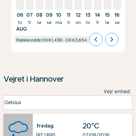
06
07
08
09
10
11
12
13
14
15
16
17
to
fr
lø
sø
ma
ti
on
to
fr
lø
sø
ma
AUG
chevron_left
chevron_right
Rækkevidde
DKK1,438
-
DKK3,654
Vejret i Hannover
Vejr enhed
:
Weather unit option Celsius Selected
Celsius
keyboard_arrow_down
20°C
fredag
let regn
07/08/2026