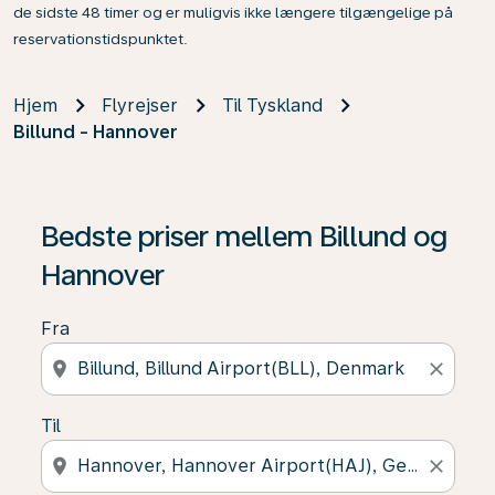
de sidste 48 timer og er muligvis ikke længere tilgængelige på
reservationstidspunktet.
Hjem
Flyrejser
Til Tyskland
Billund - Hannover
Bedste priser mellem Billund og
Hannover
Fra
location_on
close
Til
location_on
close