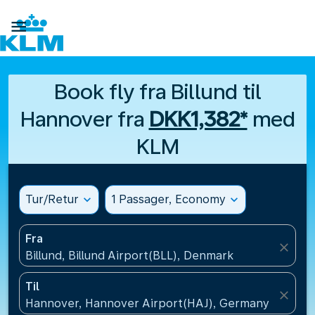

Book fly fra Billund til
Hannover fra
DKK1,382*
med
KLM
Tur/Retur
expand_more
1 Passager, Economy
expand_more
Fra
close
Billund, Billund Airport(BLL), Denmark
Til
close
Hannover, Hannover Airport(HAJ), Germany