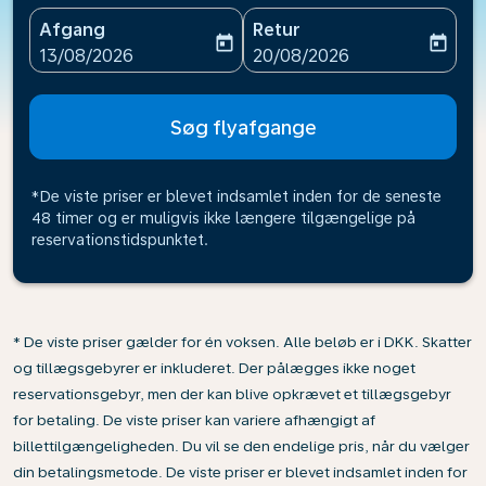
Afgang
Retur
today
today
fc-booking-departure-date-aria-label
fc-booking-return-date-ari
13/08/2026
20/08/2026
Søg flyafgange
*De viste priser er blevet indsamlet inden for de seneste
48 timer og er muligvis ikke længere tilgængelige på
reservationstidspunktet.
* De viste priser gælder for én voksen. Alle beløb er i DKK. Skatter
og tillægsgebyrer er inkluderet. Der pålægges ikke noget
reservationsgebyr, men der kan blive opkrævet et tillægsgebyr
for betaling. De viste priser kan variere afhængigt af
billettilgængeligheden. Du vil se den endelige pris, når du vælger
din betalingsmetode. De viste priser er blevet indsamlet inden for