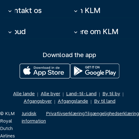
Kontakt os
Om KLM
keyboard_arrow_down
keyboard_arrow_down
Tilbud
Mere om KLM
keyboard_arrow_down
keyboard_arrow_down
Download the app
Alle lande
Alle byer
Land-til-Land
By til by
|
|
|
|
Afgangsbyer
Afgangslande
By til land
|
|
© KLM
Juridisk
Privatlivserklæring
Tilgængelighedserklæring
Royal
information
Dutch
Airlines