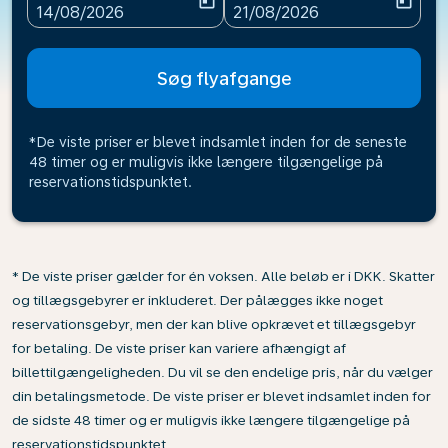
today
today
fc-booking-departure-date-aria-label
fc-booking-return-date-ari
14/08/2026
21/08/2026
Søg flyafgange
*De viste priser er blevet indsamlet inden for de seneste
48 timer og er muligvis ikke længere tilgængelige på
reservationstidspunktet.
* De viste priser gælder for én voksen. Alle beløb er i DKK. Skatter
og tillægsgebyrer er inkluderet. Der pålægges ikke noget
reservationsgebyr, men der kan blive opkrævet et tillægsgebyr
for betaling. De viste priser kan variere afhængigt af
billettilgængeligheden. Du vil se den endelige pris, når du vælger
din betalingsmetode. De viste priser er blevet indsamlet inden for
de sidste 48 timer og er muligvis ikke længere tilgængelige på
reservationstidspunktet.