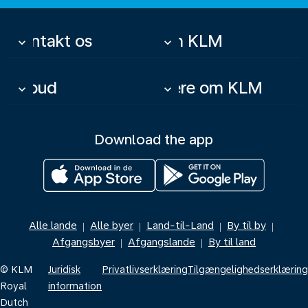
Kontakt os
Om KLM
keyboard_arrow_down
keyboard_arrow_down
Tilbud
Mere om KLM
keyboard_arrow_down
keyboard_arrow_down
Download the app
Alle lande
Alle byer
Land-til-Land
By til by
|
|
|
|
Afgangsbyer
Afgangslande
By til land
|
|
© KLM
Juridisk
Privatlivserklæring
Tilgængelighedserklæring
Royal
information
Dutch