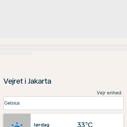
Vejret i Jakarta
Vejr enhed
:
Weather unit option Celsius Selected
Celsius
keyboard_arrow_down
33°C
lørdag