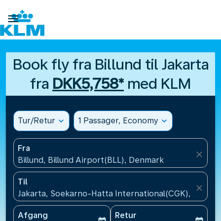

Book fly fra Billund til Jakarta
fra
DKK5,758*
med KLM
Tur/Retur
expand_more
1 Passager, Economy
expand_more
Fra
close
Billund, Billund Airport(BLL), Denmark
Til
close
Jakarta, Soekarno-Hatta International(CGK), Indone
Afgang
Retur