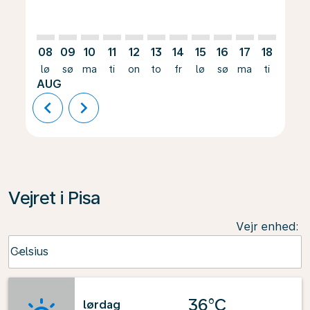
08
09
10
11
12
13
14
15
16
17
18
19
lø
sø
ma
ti
on
to
fr
lø
sø
ma
ti
on
AUG
chevron_left
chevron_right
Vejret i Pisa
Vejr enhed
:
Weather unit option Celsius Selected
Celsius
keyboard_arrow_down
36°C
lørdag