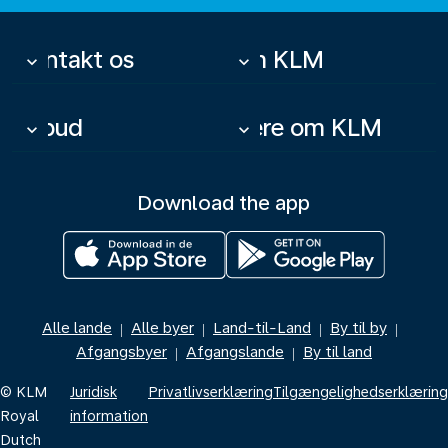
Kontakt os
Om KLM
keyboard_arrow_down
keyboard_arrow_down
Tilbud
Mere om KLM
keyboard_arrow_down
keyboard_arrow_down
Download the app
Alle lande
Alle byer
Land-til-Land
By til by
|
|
|
|
Afgangsbyer
Afgangslande
By til land
|
|
© KLM
Juridisk
Privatlivserklæring
Tilgængelighedserklæring
Royal
information
Dutch