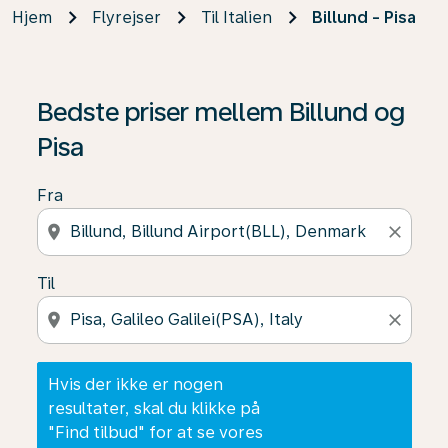
Hjem
Flyrejser
Til Italien
Billund - Pisa
Hvis der ikke er nogen resultater, skal du klikke på "Fin
Bedste priser mellem Billund og
Pisa
Fra
location_on
close
Til
location_on
close
Hvis der ikke er nogen
resultater, skal du klikke på
"Find tilbud" for at se vores