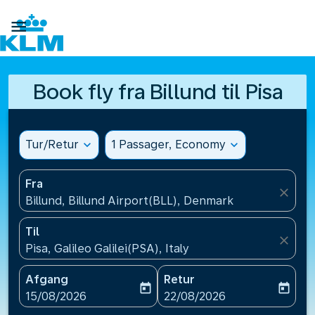

Book fly fra Billund til Pisa
Tur/Retur
expand_more
1 Passager, Economy
expand_more
Fra
close
Billund, Billund Airport(BLL), Denmark
Til
close
Pisa, Galileo Galilei(PSA), Italy
Afgang
Retur
today
today
fc-booking-departure-date-aria-label
fc-booking-return-date-ari
15/08/2026
22/08/2026