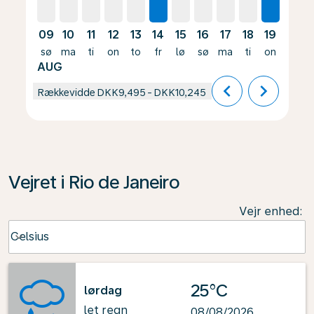
09
10
11
12
13
14
15
16
17
18
19
20
sø
ma
ti
on
to
fr
lø
sø
ma
ti
on
to
AUG
chevron_left
chevron_right
Rækkevidde
DKK9,495
-
DKK10,245
Vejret i Rio de Janeiro
Vejr enhed
:
Weather unit option Celsius Selected
Celsius
keyboard_arrow_down
25°C
lørdag
let regn
08/08/2026