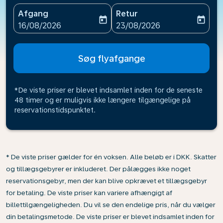
Afgang
Retur
today
today
fc-booking-departure-date-aria-label
fc-booking-return-date-ari
16/08/2026
23/08/2026
Søg flyafgange
*De viste priser er blevet indsamlet inden for de seneste
48 timer og er muligvis ikke længere tilgængelige på
reservationstidspunktet.
* De viste priser gælder for én voksen. Alle beløb er i DKK. Skatter
og tillægsgebyrer er inkluderet. Der pålægges ikke noget
reservationsgebyr, men der kan blive opkrævet et tillægsgebyr
for betaling. De viste priser kan variere afhængigt af
billettilgængeligheden. Du vil se den endelige pris, når du vælger
din betalingsmetode. De viste priser er blevet indsamlet inden for