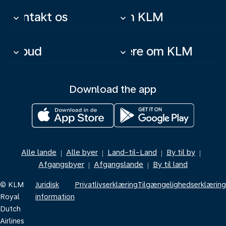
Kontakt os
Om KLM
keyboard_arrow_down
keyboard_arrow_down
Tilbud
Mere om KLM
keyboard_arrow_down
keyboard_arrow_down
Download the app
Alle lande
Alle byer
Land-til-Land
By til by
|
|
|
|
Afgangsbyer
Afgangslande
By til land
|
|
© KLM
Juridisk
Privatlivserklæring
Tilgængelighedserklæring
Royal
information
Dutch
Airlines