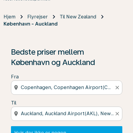
Hjem
Flyrejser
Til New Zealand
København - Auckland
Hvis der ikke er nogen resultater, skal du klikke på "Fin
Bedste priser mellem
København og Auckland
Fra
location_on
close
Til
location_on
close
Hvis der ikke er nogen