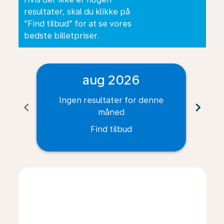
resultater, skal du klikke på
"Find tilbud" for at se vores
bedste billetpriser.
aug 2026
Ingen resultater for denne
I
chevron_left
chevron_right
måned
Find tilbud
Displaying fares for august-2026