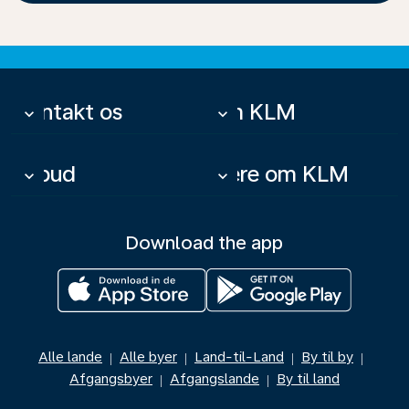
Kontakt os
Om KLM
keyboard_arrow_down
keyboard_arrow_down
Tilbud
Mere om KLM
keyboard_arrow_down
keyboard_arrow_down
Download the app
Alle lande
Alle byer
Land-til-Land
By til by
|
|
|
|
Afgangsbyer
Afgangslande
By til land
|
|