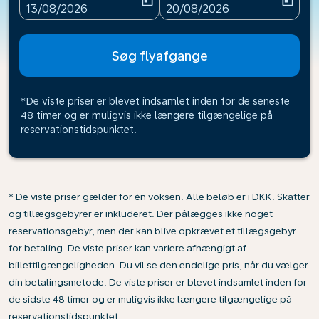
today
today
fc-booking-departure-date-aria-label
fc-booking-return-date-ari
13/08/2026
20/08/2026
Søg flyafgange
*De viste priser er blevet indsamlet inden for de seneste
48 timer og er muligvis ikke længere tilgængelige på
reservationstidspunktet.
* De viste priser gælder for én voksen. Alle beløb er i DKK. Skatter
og tillægsgebyrer er inkluderet. Der pålægges ikke noget
reservationsgebyr, men der kan blive opkrævet et tillægsgebyr
for betaling. De viste priser kan variere afhængigt af
billettilgængeligheden. Du vil se den endelige pris, når du vælger
din betalingsmetode. De viste priser er blevet indsamlet inden for
de sidste 48 timer og er muligvis ikke længere tilgængelige på
reservationstidspunktet.