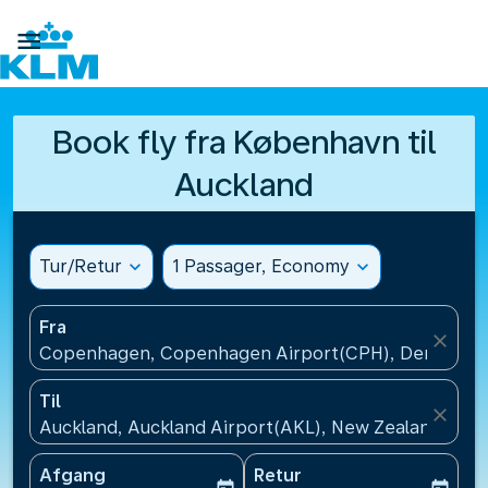

Book fly fra København til
Auckland
Tur/Retur
expand_more
1 Passager, Economy
expand_more
Fra
close
Copenhagen, Copenhagen Airport(CPH), Denmark
Til
close
Auckland, Auckland Airport(AKL), New Zealand
Afgang
Retur