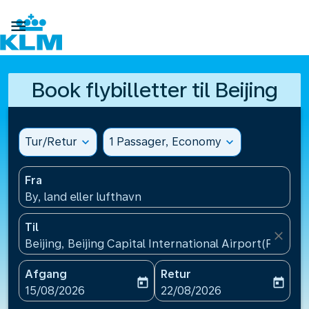

Book flybilletter til Beijing
Tur/Retur
expand_more
1 Passager, Economy
expand_more
Fra
By, land eller lufthavn
Til
close
Beijing, Beijing Capital International Airport(PEK), C
Afgang
Retur
today
today
fc-booking-departure-date-aria-label
fc-booking-return-date-ari
15/08/2026
22/08/2026