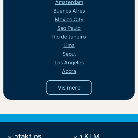
Amsterdam
Buenos Aires
Mexico City
Sao Paulo
Rio de Janeiro
Lima
Seoul
Los Angeles
Accra
Vis mere
Kontakt os
Om KLM
keyboard_arrow_down
keyboard_arrow_down