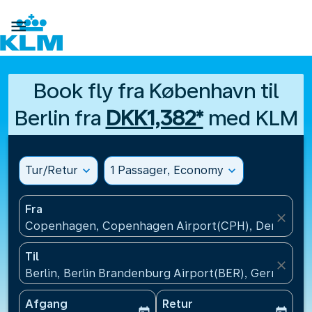

Book fly fra København til
Berlin fra
DKK1,382*
med KLM
Tur/Retur
expand_more
1 Passager, Economy
expand_more
Fra
close
Copenhagen, Copenhagen Airport(CPH), Denmark
Til
close
Berlin, Berlin Brandenburg Airport(BER), Germany
Afgang
Retur