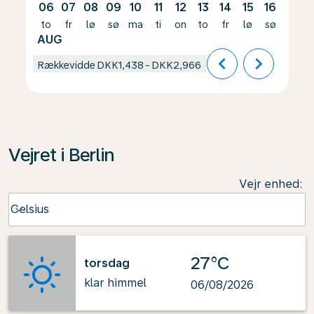
06
07
08
09
10
11
12
13
14
15
16
17
to
fr
lø
sø
ma
ti
on
to
fr
lø
sø
ma
AUG
chevron_left
chevron_right
Rækkevidde
DKK1,438
-
DKK2,966
Vejret i Berlin
Vejr enhed
:
Weather unit option Celsius Selected
Celsius
keyboard_arrow_down
27°C
torsdag
klar himmel
06/08/2026