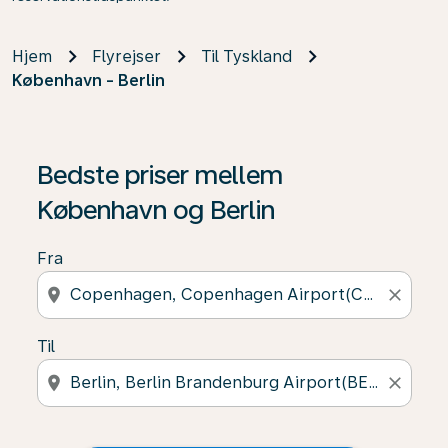
Hjem
Flyrejser
Til Tyskland
København - Berlin
Bedste priser mellem
København og Berlin
Fra
location_on
close
Til
location_on
close