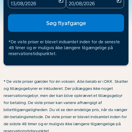
today
today
fc-booking-departure-date-aria-label
fc-booking-return-date-ari
13/08/2026
20/08/2026
Søg flyafgange
*De viste priser er blevet indsamlet inden for de seneste
48 timer og er muligvis ikke længere tilgængelige på
reservationstidspunktet.
* De viste priser gælder for én voksen. Alle beløb er i DKK. Skatter
og tillægsgebyrer er inkluderet. Der pålægges ikke noget
reservationsgebyr, men der kan blive opkrævet et tillægsgebyr
for betaling. De viste priser kan variere afhængigt af
billettilgængeligheden. Du vil se den endelige pris, når du vælger
din betalingsmetode. De viste priser er blevet indsamlet inden for
de sidste 48 timer og er muligvis ikke længere tilgængelige på
reservationstidspunktet.