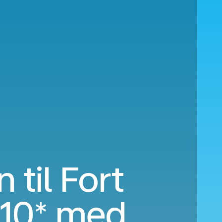
 til Fort
10*
med