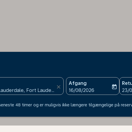
Afgang
Ret
close
today
fc-booking-departure-date
fc-b
16/08/2026
23/
 seneste 48 timer og er muligvis ikke længere tilgængelige på reser