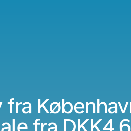
 fra København
ale fra
DKK4,6