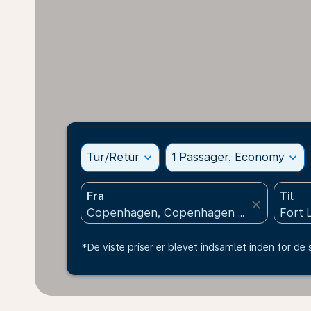
Tur/Retur
expand_more
1 Passager, Economy
expand_more
Fra
Til
close
*De viste priser er blevet indsamlet inden for de