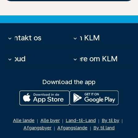
Kontakt os
Om KLM
keyboard_arrow_down
keyboard_arrow_down
Tilbud
Mere om KLM
keyboard_arrow_down
keyboard_arrow_down
Download the app
Alle lande
Alle byer
Land-til-Land
By til by
|
|
|
|
Afgangsbyer
Afgangslande
By til land
|
|