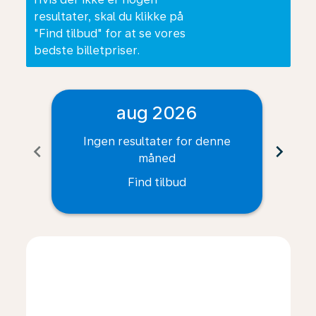
resultater, skal du klikke på
"Find tilbud" for at se vores
bedste billetpriser.
aug 2026
Ingen resultater for denne
I
chevron_left
chevron_right
måned
Find tilbud
Displaying fares for august-2026