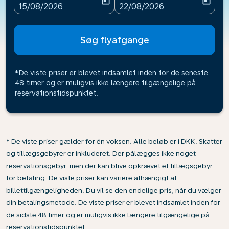
today
today
fc-booking-departure-date-aria-label
fc-booking-return-date-ari
15/08/2026
22/08/2026
Søg flyafgange
*De viste priser er blevet indsamlet inden for de seneste
48 timer og er muligvis ikke længere tilgængelige på
reservationstidspunktet.
* De viste priser gælder for én voksen. Alle beløb er i DKK. Skatter
og tillægsgebyrer er inkluderet. Der pålægges ikke noget
reservationsgebyr, men der kan blive opkrævet et tillægsgebyr
for betaling. De viste priser kan variere afhængigt af
billettilgængeligheden. Du vil se den endelige pris, når du vælger
din betalingsmetode. De viste priser er blevet indsamlet inden for
de sidste 48 timer og er muligvis ikke længere tilgængelige på
reservationstidspunktet.