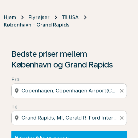
Hjem
Flyrejser
Til USA
København - Grand Rapids
Hvis der ikke er nogen resultater, skal du klikke på "Fin
Bedste priser mellem
København og Grand Rapids
Fra
location_on
close
Til
location_on
close
Hvis der ikke er nogen