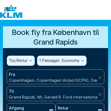

Book fly fra København til
Grand Rapids
Tur/Retur
expand_more
1 Passager, Economy
expand_more
Fra
close
Copenhagen, Copenhagen Airport(CPH), Denmark
Til
close
Grand Rapids, MI, Gerald R. Ford International Airpo
Afgang
Retur