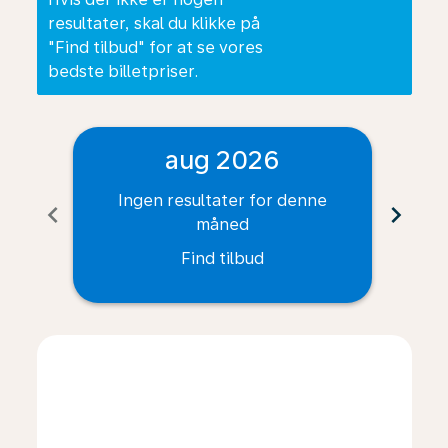
resultater, skal du klikke på
"Find tilbud" for at se vores
bedste billetpriser.
aug 2026
Ingen resultater for denne
I
chevron_left
chevron_right
måned
Find tilbud
Displaying fares for august-2026