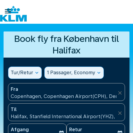

Book fly fra København til
Halifax
Tur/Retur
expand_more
1 Passager, Economy
expand_more
Fra
close
Copenhagen, Copenhagen Airport(CPH), Denmark
Til
close
Halifax, Stanfield International Airport(YHZ), Canad
Afgang
Retur