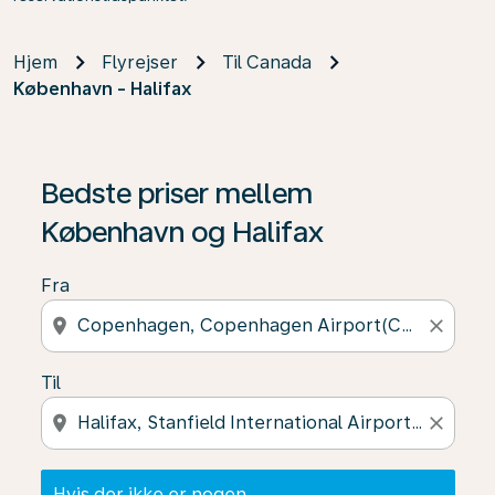
Hjem
Flyrejser
Til Canada
København - Halifax
Hvis der ikke er nogen resultater, skal du klikke på "Fin
Bedste priser mellem
København og Halifax
Fra
location_on
close
Til
location_on
close
Hvis der ikke er nogen