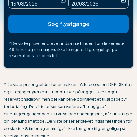
today
today
fc-booking-departure-date-aria-label
fc-booking-return-date-ari
13/08/2026
20/08/2026
Søg flyafgange
*De viste priser er blevet indsamlet inden for de seneste
48 timer og er muligvis ikke længere tilgængelige på
reservationstidspunktet.
* De viste priser gælder for én voksen. Alle beløb er i DKK. Skatter
og tillægsgebyrer er inkluderet. Der pålægges ikke noget
reservationsgebyr, men der kan blive opkrævet et tillægsgebyr
for betaling. De viste priser kan variere afhængigt af
billettilgængeligheden. Du vil se den endelige pris, når du vælger
din betalingsmetode. De viste priser er blevet indsamlet inden for
de sidste 48 timer og er muligvis ikke længere tilgængelige på
reservationstidspunktet.