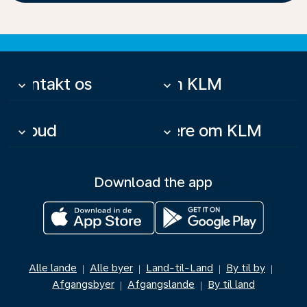
Kontakt os
Om KLM
keyboard_arrow_down
keyboard_arrow_down
Tilbud
Mere om KLM
keyboard_arrow_down
keyboard_arrow_down
Download the app
Alle lande
Alle byer
Land-til-Land
By til by
|
|
|
|
Afgangsbyer
Afgangslande
By til land
|
|