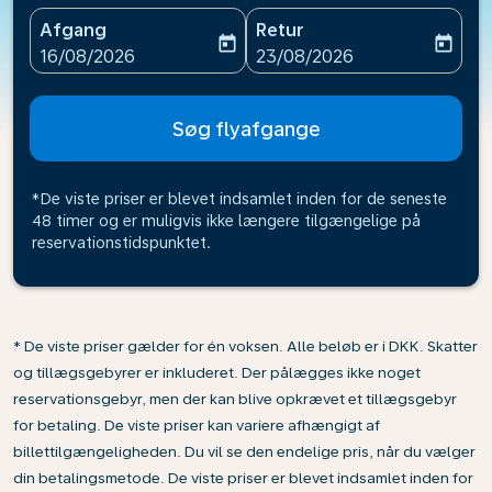
Afgang
Retur
today
today
fc-booking-departure-date-aria-label
fc-booking-return-date-ari
16/08/2026
23/08/2026
Søg flyafgange
*De viste priser er blevet indsamlet inden for de seneste
48 timer og er muligvis ikke længere tilgængelige på
reservationstidspunktet.
* De viste priser gælder for én voksen. Alle beløb er i DKK. Skatter
og tillægsgebyrer er inkluderet. Der pålægges ikke noget
reservationsgebyr, men der kan blive opkrævet et tillægsgebyr
for betaling. De viste priser kan variere afhængigt af
billettilgængeligheden. Du vil se den endelige pris, når du vælger
din betalingsmetode. De viste priser er blevet indsamlet inden for