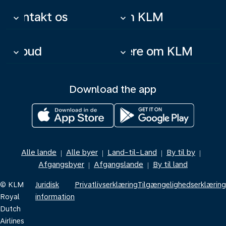
Kontakt os
Om KLM
keyboard_arrow_down
keyboard_arrow_down
Tilbud
Mere om KLM
keyboard_arrow_down
keyboard_arrow_down
Download the app
Alle lande
Alle byer
Land-til-Land
By til by
|
|
|
|
Afgangsbyer
Afgangslande
By til land
|
|
© KLM
Juridisk
Privatlivserklæring
Tilgængelighedserklæring
Royal
information
Dutch
Airlines