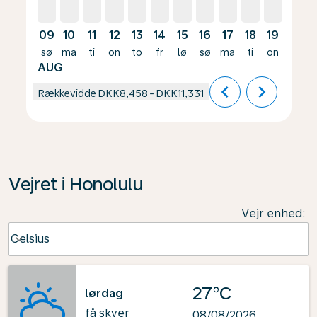
09
10
11
12
13
14
15
16
17
18
19
20
sø
ma
ti
on
to
fr
lø
sø
ma
ti
on
to
AUG
chevron_left
chevron_right
Rækkevidde
DKK8,458
-
DKK11,331
Vejret i Honolulu
Vejr enhed
:
Weather unit option Celsius Selected
Celsius
keyboard_arrow_down
27°C
lørdag
få skyer
08/08/2026