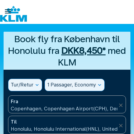

Book fly fra København til
Honolulu fra
DKK8,450*
med
KLM
Tur/Retur
expand_more
1 Passager, Economy
expand_more
Fra
close
Copenhagen, Copenhagen Airport(CPH), Denmark
Til
close
Honolulu, Honolulu International(HNL), United States