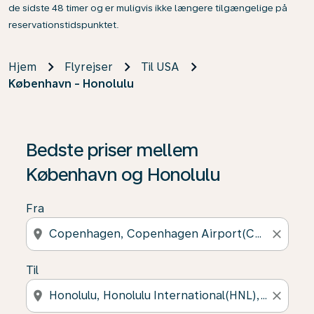
de sidste 48 timer og er muligvis ikke længere tilgængelige på
reservationstidspunktet.
Hjem
Flyrejser
Til USA
København - Honolulu
Bedste priser mellem
København og Honolulu
Fra
location_on
close
Til
location_on
close