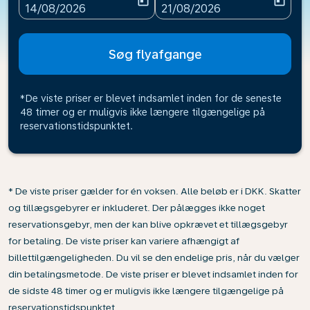
today
today
fc-booking-departure-date-aria-label
fc-booking-return-date-ari
14/08/2026
21/08/2026
Søg flyafgange
*De viste priser er blevet indsamlet inden for de seneste
48 timer og er muligvis ikke længere tilgængelige på
reservationstidspunktet.
* De viste priser gælder for én voksen. Alle beløb er i DKK. Skatter
og tillægsgebyrer er inkluderet. Der pålægges ikke noget
reservationsgebyr, men der kan blive opkrævet et tillægsgebyr
for betaling. De viste priser kan variere afhængigt af
billettilgængeligheden. Du vil se den endelige pris, når du vælger
din betalingsmetode. De viste priser er blevet indsamlet inden for
de sidste 48 timer og er muligvis ikke længere tilgængelige på
reservationstidspunktet.