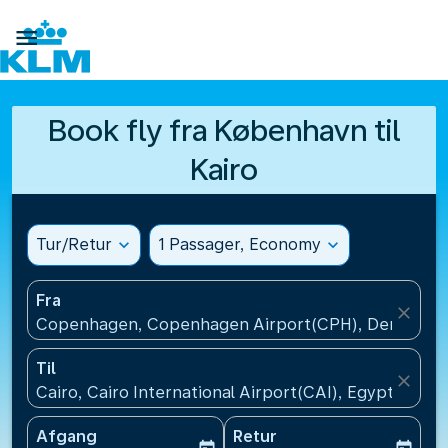

Book fly fra København til
Kairo
Tur/Retur
expand_more
1 Passager, Economy
expand_more
Fra
close
Copenhagen, Copenhagen Airport(CPH), Denmark
Til
close
Cairo, Cairo International Airport(CAI), Egypt
Afgang
Retur