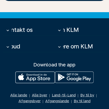
Kontakt os
Om KLM
keyboard_arrow_down
keyboard_arrow_down
Tilbud
Mere om KLM
keyboard_arrow_down
keyboard_arrow_down
Download the app
Alle lande
Alle byer
Land-til-Land
By til by
|
|
|
|
Afgangsbyer
Afgangslande
By til land
|
|