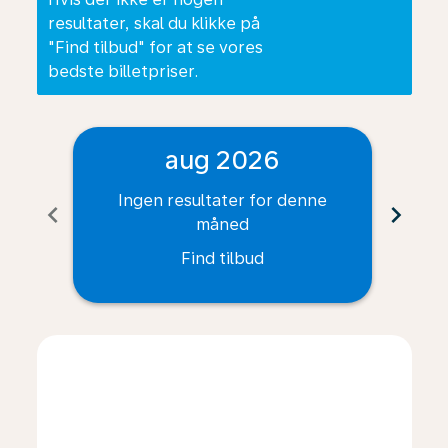
resultater, skal du klikke på
"Find tilbud" for at se vores
bedste billetpriser.
aug 2026
Ingen resultater for denne
I
chevron_left
chevron_right
måned
Find tilbud
Displaying fares for august-2026