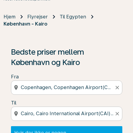
Hjem
Flyrejser
Til Egypten
København - Kairo
Hvis der ikke er nogen resultater, skal du klikke på "Fin
Bedste priser mellem
København og Kairo
Fra
location_on
close
Til
location_on
close
Hvis der ikke er nogen