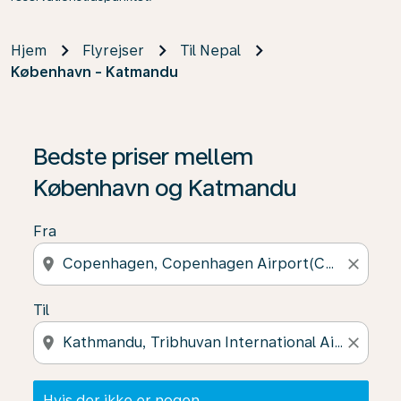
Hjem
Flyrejser
Til Nepal
København - Katmandu
Hvis der ikke er nogen resultater, skal du klikke på "Fin
Bedste priser mellem
København og Katmandu
Fra
location_on
close
Til
location_on
close
Hvis der ikke er nogen