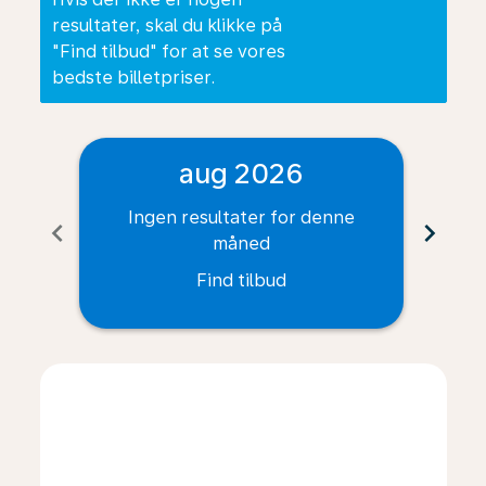
resultater, skal du klikke på
"Find tilbud" for at se vores
bedste billetpriser.
aug 2026
Ingen resultater for denne
I
chevron_left
chevron_right
måned
Find tilbud
Displaying fares for august-2026