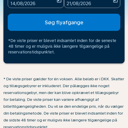
today
today
fc-booking-departure-date-aria-label
fc-booking-return-date-ari
14/08/2026
21/08/2026
Søg flyafgange
*De viste priser er blevet indsamlet inden for de seneste
48 timer og er muligvis ikke længere tilgængelige på
reservationstidspunktet.
* De viste priser gælder for én voksen. Alle beløb er i DKK. Skatter
og tillægsgebyrer er inkluderet. Der pålægges ikke noget
reservationsgebyr, men der kan blive opkrævet et tillægsgebyr
for betaling. De viste priser kan variere afhængigt af
billettilgængeligheden. Du vil se den endelige pris, når du vælger
din betalingsmetode. De viste priser er blevet indsamlet inden for
de sidste 48 timer og er muligvis ikke længere tilgængelige på
reservationstidspunktet.