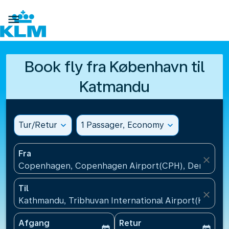

Book fly fra København til
Katmandu
Tur/Retur
expand_more
1 Passager, Economy
expand_more
Fra
close
Copenhagen, Copenhagen Airport(CPH), Denmark
Til
close
Kathmandu, Tribhuvan International Airport(KTM), 
Afgang
Retur