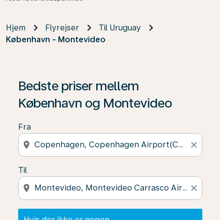
Hjem
Flyrejser
Til Uruguay
København - Montevideo
Hvis der ikke er nogen resultater, skal du klikke på "Fin
Bedste priser mellem
København og Montevideo
Fra
location_on
close
Til
location_on
close
Hvis der ikke er nogen