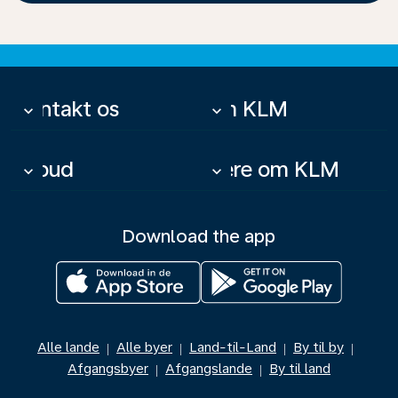
Kontakt os
Om KLM
keyboard_arrow_down
keyboard_arrow_down
Tilbud
Mere om KLM
keyboard_arrow_down
keyboard_arrow_down
Download the app
Alle lande
Alle byer
Land-til-Land
By til by
|
|
|
|
Afgangsbyer
Afgangslande
By til land
|
|