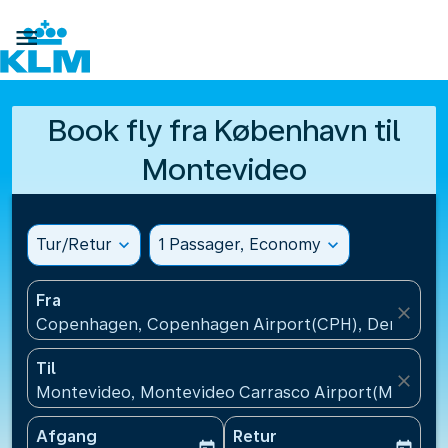

Book fly fra København til
Montevideo
Tur/Retur
expand_more
1 Passager, Economy
expand_more
Fra
close
Copenhagen, Copenhagen Airport(CPH), Denmark
Til
close
Montevideo, Montevideo Carrasco Airport(MVD), U
Afgang
Retur