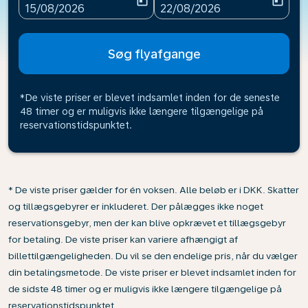
today
today
fc-booking-departure-date-aria-label
fc-booking-return-date-ari
15/08/2026
22/08/2026
Søg flyafgange
*De viste priser er blevet indsamlet inden for de seneste
48 timer og er muligvis ikke længere tilgængelige på
reservationstidspunktet.
* De viste priser gælder for én voksen. Alle beløb er i DKK. Skatter
og tillægsgebyrer er inkluderet. Der pålægges ikke noget
reservationsgebyr, men der kan blive opkrævet et tillægsgebyr
for betaling. De viste priser kan variere afhængigt af
billettilgængeligheden. Du vil se den endelige pris, når du vælger
din betalingsmetode. De viste priser er blevet indsamlet inden for
de sidste 48 timer og er muligvis ikke længere tilgængelige på
reservationstidspunktet.