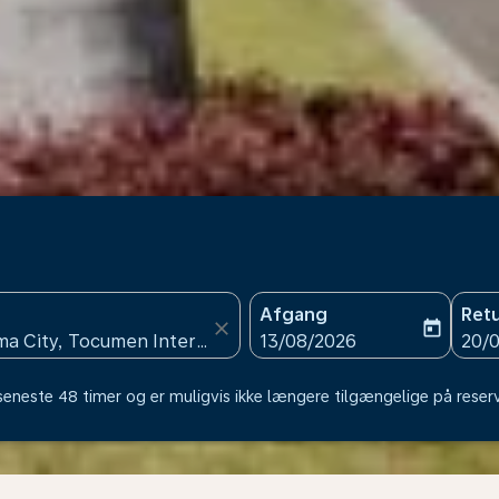
Afgang
Ret
close
today
fc-booking-departure-date
fc-b
13/08/2026
20/
 seneste 48 timer og er muligvis ikke længere tilgængelige på reser