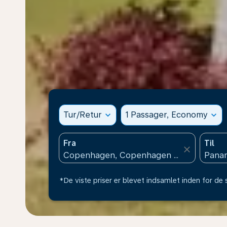
Tur/Retur
expand_more
1 Passager, Economy
expand_more
Fra
Til
close
*De viste priser er blevet indsamlet inden for de