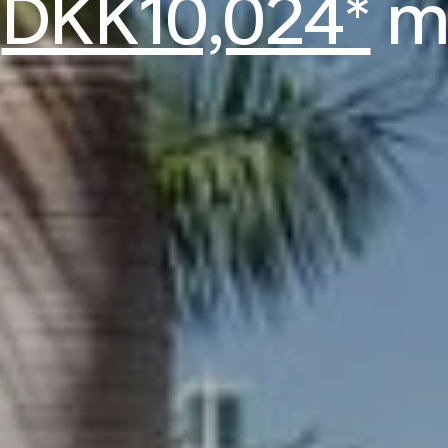
a
DKK10,024*
m