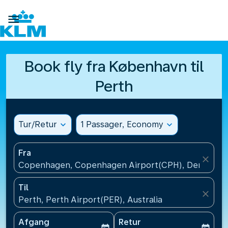

Book fly fra København til
Perth
Tur/Retur
expand_more
1 Passager, Economy
expand_more
Fra
close
Copenhagen, Copenhagen Airport(CPH), Denmark
Til
close
Perth, Perth Airport(PER), Australia
Afgang
Retur