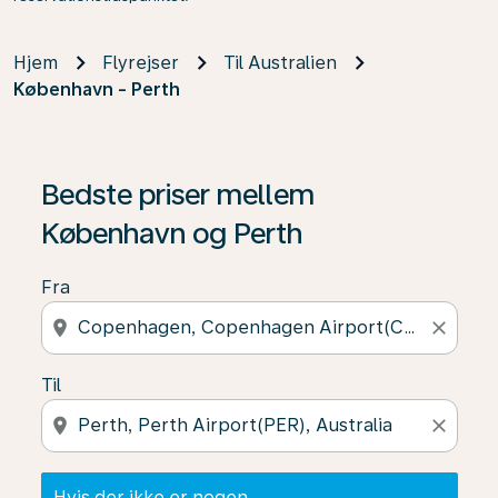
Hjem
Flyrejser
Til Australien
København - Perth
Hvis der ikke er nogen resultater, skal du klikke på "Fin
Bedste priser mellem
København og Perth
Fra
location_on
close
Til
location_on
close
Hvis der ikke er nogen