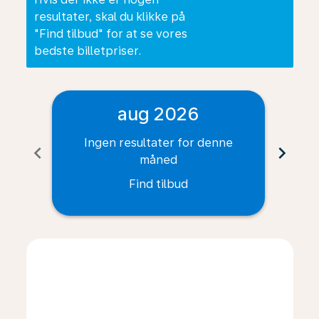
resultater, skal du klikke på
"Find tilbud" for at se vores
bedste billetpriser.
aug 2026
Ingen resultater for denne
I
chevron_left
chevron_right
måned
Find tilbud
Displaying fares for august-2026