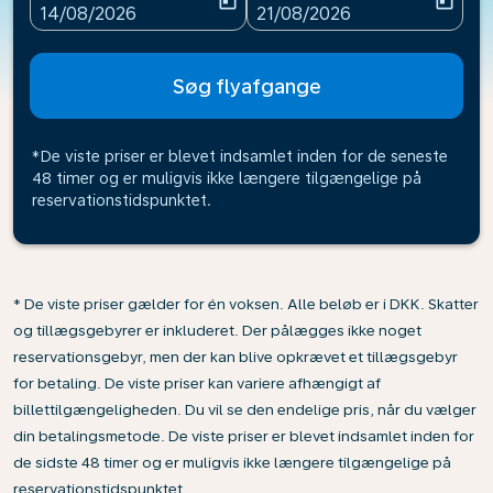
today
today
fc-booking-departure-date-aria-label
fc-booking-return-date-ari
14/08/2026
21/08/2026
Søg flyafgange
*De viste priser er blevet indsamlet inden for de seneste
48 timer og er muligvis ikke længere tilgængelige på
reservationstidspunktet.
* De viste priser gælder for én voksen. Alle beløb er i DKK. Skatter
og tillægsgebyrer er inkluderet. Der pålægges ikke noget
reservationsgebyr, men der kan blive opkrævet et tillægsgebyr
for betaling. De viste priser kan variere afhængigt af
billettilgængeligheden. Du vil se den endelige pris, når du vælger
din betalingsmetode. De viste priser er blevet indsamlet inden for
de sidste 48 timer og er muligvis ikke længere tilgængelige på
reservationstidspunktet.