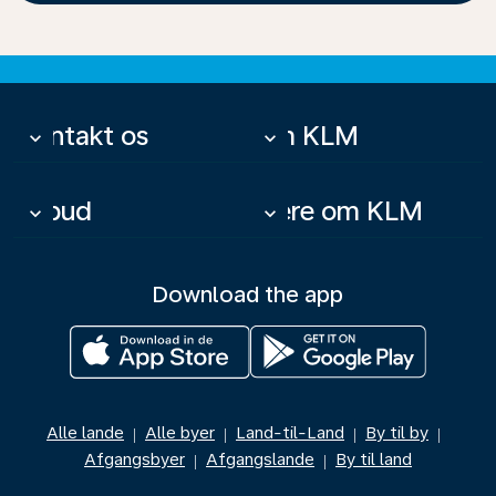
Kontakt os
Om KLM
keyboard_arrow_down
keyboard_arrow_down
Tilbud
Mere om KLM
keyboard_arrow_down
keyboard_arrow_down
Download the app
Alle lande
Alle byer
Land-til-Land
By til by
|
|
|
|
Afgangsbyer
Afgangslande
By til land
|
|