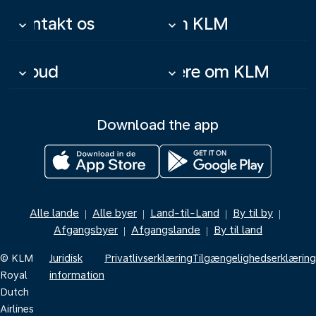
Kontakt os
Om KLM
keyboard_arrow_down
keyboard_arrow_down
Tilbud
Mere om KLM
keyboard_arrow_down
keyboard_arrow_down
Download the app
Alle lande
Alle byer
Land-til-Land
By til by
|
|
|
|
Afgangsbyer
Afgangslande
By til land
|
|
© KLM
Juridisk
Privatlivserklæring
Tilgængelighedserklæring
Royal
information
Dutch
Airlines