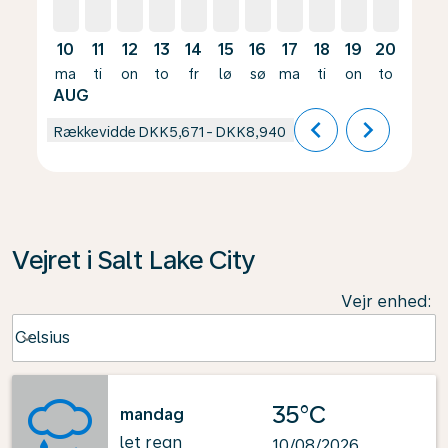
10
11
12
13
14
15
16
17
18
19
20
21
ma
ti
on
to
fr
lø
sø
ma
ti
on
to
fr
AUG
chevron_left
chevron_right
Rækkevidde
DKK5,671
-
DKK8,940
Vejret i Salt Lake City
Vejr enhed
:
Weather unit option Celsius Selected
Celsius
keyboard_arrow_down
35°C
mandag
let regn
10/08/2026