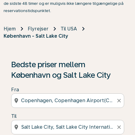
de sidste 48 timer og er muligvis ikke længere tilgængelige på
reservationstidspunktet.
Hjem
Flyrejser
Til USA
København - Salt Lake City
Bedste priser mellem
København og Salt Lake City
Fra
location_on
close
Til
location_on
close