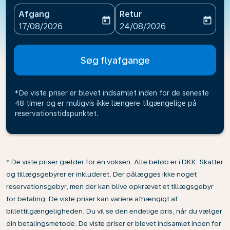
Afgang
Retur
today
today
fc-booking-departure-date-aria-label
fc-booking-return-date-ari
17/08/2026
24/08/2026
Søg flyafgange
*De viste priser er blevet indsamlet inden for de seneste
48 timer og er muligvis ikke længere tilgængelige på
reservationstidspunktet.
* De viste priser gælder for én voksen. Alle beløb er i DKK. Skatter
og tillægsgebyrer er inkluderet. Der pålægges ikke noget
reservationsgebyr, men der kan blive opkrævet et tillægsgebyr
for betaling. De viste priser kan variere afhængigt af
billettilgængeligheden. Du vil se den endelige pris, når du vælger
din betalingsmetode. De viste priser er blevet indsamlet inden for