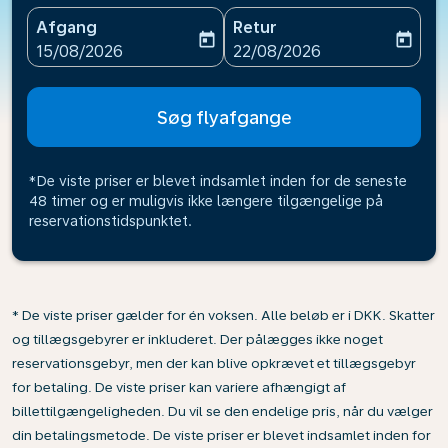
Afgang
Retur
today
today
fc-booking-departure-date-aria-label
fc-booking-return-date-ari
15/08/2026
22/08/2026
Søg flyafgange
*De viste priser er blevet indsamlet inden for de seneste
48 timer og er muligvis ikke længere tilgængelige på
reservationstidspunktet.
* De viste priser gælder for én voksen. Alle beløb er i DKK. Skatter
og tillægsgebyrer er inkluderet. Der pålægges ikke noget
reservationsgebyr, men der kan blive opkrævet et tillægsgebyr
for betaling. De viste priser kan variere afhængigt af
billettilgængeligheden. Du vil se den endelige pris, når du vælger
din betalingsmetode. De viste priser er blevet indsamlet inden for