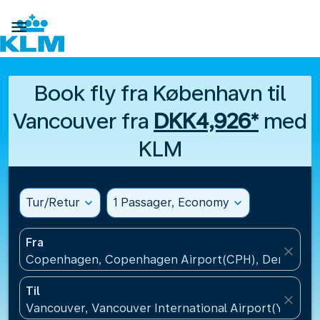

Book fly fra København til
Vancouver fra
DKK4,926*
med
KLM
Tur/Retur
expand_more
1 Passager, Economy
expand_more
Fra
close
Copenhagen, Copenhagen Airport(CPH), Denmark
Til
close
Vancouver, Vancouver International Airport(YVR), 