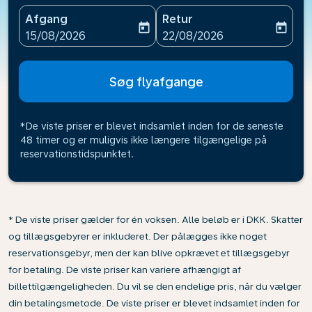
Afgang
Retur
today
today
fc-booking-departure-date-aria-label
fc-booking-return-date-ari
15/08/2026
22/08/2026
Søg flyafgange
*De viste priser er blevet indsamlet inden for de seneste
48 timer og er muligvis ikke længere tilgængelige på
reservationstidspunktet.
* De viste priser gælder for én voksen. Alle beløb er i DKK. Skatter
og tillægsgebyrer er inkluderet. Der pålægges ikke noget
reservationsgebyr, men der kan blive opkrævet et tillægsgebyr
for betaling. De viste priser kan variere afhængigt af
billettilgængeligheden. Du vil se den endelige pris, når du vælger
din betalingsmetode. De viste priser er blevet indsamlet inden for