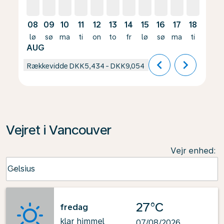
08
09
10
11
12
13
14
15
16
17
18
19
lø
sø
ma
ti
on
to
fr
lø
sø
ma
ti
on
AUG
chevron_left
chevron_right
Rækkevidde
DKK5,434
-
DKK9,054
Vejret i Vancouver
Vejr enhed
:
Weather unit option Celsius Selected
Celsius
keyboard_arrow_down
27°C
fredag
klar himmel
07/08/2026