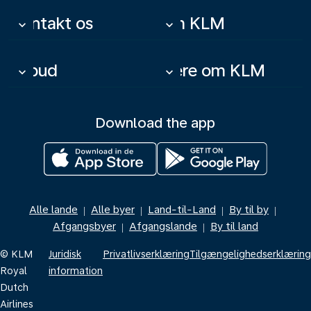
Kontakt os
Om KLM
keyboard_arrow_down
keyboard_arrow_down
Tilbud
Mere om KLM
keyboard_arrow_down
keyboard_arrow_down
Download the app
Alle lande
Alle byer
Land-til-Land
By til by
|
|
|
|
Afgangsbyer
Afgangslande
By til land
|
|
© KLM
Juridisk
Privatlivserklæring
Tilgængelighedserklæring
Royal
information
Dutch
Airlines