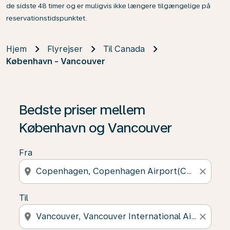
de sidste 48 timer og er muligvis ikke længere tilgængelige på
reservationstidspunktet.
Hjem
Flyrejser
Til Canada
København - Vancouver
Bedste priser mellem
København og Vancouver
Fra
location_on
close
Til
location_on
close